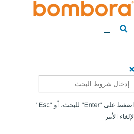
لانتقال
لى
لمحتوى
اضغط على "Enter" للبحث، أو "Esc"
لإلغاء الأمر