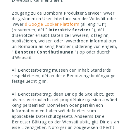
D'Websäit kann enthalen:
Zougang zu de Bombora Produkter Servicer iwwer
de geännerten User-Interface vun der Websäit oder
iwwer
d'Google Looker Plattform
(all eng "UI")
(zesummen, déi "
Interaktiv Servicer
"), déi
d'Benotzer erlaabt Daten ze liwweren, ofzeginn,
publizéieren, weisen oder iwwerdroen Informatioun
un Bombora an seng Partner (jiddereng vun engem,
"
Benotzer Contributiounen
") op oder duerch
d'Websäit.
All Benotzerbeiträg mussen den Inhalt Standards
respektéieren, déi an dëse Benotzungsbedéngunge
festgeluecht ginn.
All Benotzerbäitrag, deen Dir op de Site ubitt, gëtt
als net-vertraulech, net-propriétaire ugesinn a wäert
keng perséinlech Donnéeën oder perséinlech
Informatioun enthalen wéi definéiert vum
applicabele Dateschutzgesetz. Andeems Dir e
Benotzer Bäitrag op der Websäit ubitt, gitt Dir eis an
eise Lizenzgeber, Nofolger an zougewisen d'Recht