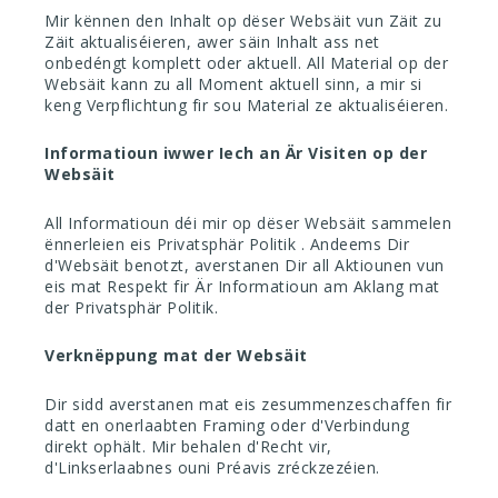
Mir kënnen den Inhalt op dëser Websäit vun Zäit zu
Zäit aktualiséieren, awer säin Inhalt ass net
onbedéngt komplett oder aktuell. All Material op der
Websäit kann zu all Moment aktuell sinn, a mir si
keng Verpflichtung fir sou Material ze aktualiséieren.
Informatioun iwwer Iech an Är Visiten op der
Websäit
All Informatioun déi mir op dëser Websäit sammelen
ënnerleien eis
Privatsphär Politik
. Andeems Dir
d'Websäit benotzt, averstanen Dir all Aktiounen vun
eis mat Respekt fir Är Informatioun am Aklang mat
der Privatsphär Politik.
Verknëppung mat der Websäit
Dir sidd averstanen mat eis zesummenzeschaffen fir
datt en onerlaabten Framing oder d'Verbindung
direkt ophält. Mir behalen d'Recht vir,
d'Linkserlaabnes ouni Préavis zréckzezéien.