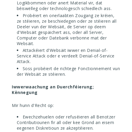
Logikbommen oder anert Material vir, dat
béiswëlleg oder technologesch schiedlech ass.
Probéiert en onerlaabten Zougang ze kréien,
ze stéieren, ze beschiedegen oder ze stéieren all
Deeler vun der Websäit, de Server op deem
d'Websäit gespäichert ass, oder all Server,
Computer oder Datebank verbonne mat der
Websäit.
Attackéiert d'Websäit iwwer en Denial-of-
Service Attack oder e verdeelt Denial-of-Service
Attack.
Soss probéiert de richtege Fonctionnement vun
der Websäit ze stéieren.
Iwwerwaachung an Duerchféierung;
Kënnegung
Mir hunn d'Recht op:
Ewechzehuelen oder refuséieren all Benotzer
Contributiounen fir all oder kee Grond an eisem
eegenen Diskretioun ze akzeptéieren.