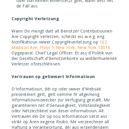
oder vun hinnen ënnerstëtzt ginn, wann dëst net
de Fall ass.
Copyright Verletzung
Wann Dir mengt datt all Benotzer Contributiounen
Äre Copyright verletzen, schéckt eis w.e.g. eng
Notifikatioun iwwer Copyrightverletzung op
102
Madison Ave, Floor 5 New York, New York 10016
Opgepasst: Chief Legal Officer. Et ass d'Politik vun
der Gesellschaft d'Benotzerkonte vu widderhuelende
Verletzer ofzeschléissen.
Vertrauen op geliwwert Informatioun
D'Informatioun, déi op oder iwwer d'Websäit
presentéiert gëtt, gëtt nëmme fir allgemeng
Informatiounszwecker zur Verfügung gestallt. Mir
garantéieren net d'Genauegkeet, Vollständegkeet
oder Nëtzlechkeet vun dëser Informatioun. All
Vertrauen déi Dir op sou Informatioun setzt ass
strikt op Ären eegene Risiko. Mir verzeechnen all
Haftung a Verantwortung, déi aus iergendengem