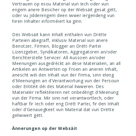
Vertrauen op esou Material vun Iech oder vun
engem anere Besicher op der Websäit gesat gëtt,
oder vu jidderengem deen iwwer iergendeng vun
hiren Inhalter informéiert ka ginn.
Dës Websäit kann Inhalt enthalen vun Drëtte
Parteien abegraff, inklusiv Material vun anere
Benotzer, Firmen, Blogger an Drëtt-Partei
Lizenzgeber, Syndikatoren, Aggregatoren an/oder
Berichterstelle Servicer. All Aussoen an/oder
Meenungen ausgedréckt an dëse Materialien, an all
Artikelen an Äntwerten op Froen an aneren Inhalt,
anescht wéi den Inhalt vun der Firma, sinn eleng
d'Meenungen an d'Verantwortung vun der Persoun
oder Entitéit déi dës Material liwweren. Dës
Materialer reflektéieren net onbedéngt d'Meenung
vun der Firma. Mir sinn net verantwortlech, oder
haftbar fir Iech oder eng Drëtt Partei, fir den Inhalt
oder d'Genauegkeet vun Material dat vun Drëtte
geliwwert gëtt.
Ännerungen op der Websäit