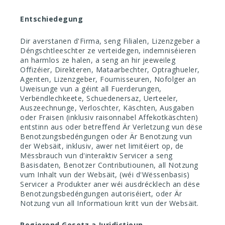
Entschiedegung
Dir averstanen d'Firma, seng Filialen, Lizenzgeber a
Déngschtleeschter ze verteidegen, indemniséieren
an harmlos ze halen, a seng an hir jeeweileg
Offizéier, Direkteren, Mataarbechter, Optraghueler,
Agenten, Lizenzgeber, Fournisseuren, Nofolger an
Uweisunge vun a géint all Fuerderungen,
Verbëndlechkeete, Schuedenersaz, Uerteeler,
Auszeechnunge, Verloschter, Käschten, Ausgaben
oder Fraisen (inklusiv raisonnabel Affekotkäschten)
entstinn aus oder betreffend Är Verletzung vun dëse
Benotzungsbedéngungen oder Är Benotzung vun
der Websäit, inklusiv, awer net limitéiert op, de
Mëssbrauch vun d'interaktiv Servicer a seng
Basisdaten, Benotzer Contributiounen, all Notzung
vum Inhalt vun der Websäit, (wéi d'Wëssenbasis)
Servicer a Produkter aner wéi ausdrécklech an dëse
Benotzungsbedéngungen autoriséiert, oder Är
Notzung vun all Informatioun kritt vun der Websäit.
Regierend Gesetz a Juridictioun