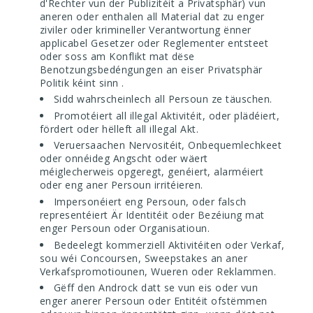
d'Rechter vun der Publizitéit a Privatsphär) vun
aneren oder enthalen all Material dat zu enger
ziviler oder krimineller Verantwortung ënner
applicabel Gesetzer oder Reglementer entsteet
oder soss am Konflikt mat dëse
Benotzungsbedéngungen an eiser
Privatsphär
Politik
kéint sinn
.
Sidd wahrscheinlech all Persoun ze täuschen.
Promotéiert all illegal Aktivitéit, oder plädéiert,
fördert oder hëlleft all illegal Akt.
Veruersaachen Nervositéit, Onbequemlechkeet
oder onnéideg Angscht oder wäert
méiglecherweis opgeregt, genéiert, alarméiert
oder eng aner Persoun irritéieren.
Impersonéiert eng Persoun, oder falsch
representéiert Är Identitéit oder Bezéiung mat
enger Persoun oder Organisatioun.
Bedeelegt kommerziell Aktivitéiten oder Verkaf,
sou wéi Concoursen, Sweepstakes an aner
Verkafspromotiounen, Wueren oder Reklammen.
Gëff den Androck datt se vun eis oder vun
enger anerer Persoun oder Entitéit ofstëmmen