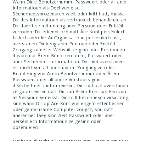
Wann Dir e Benotzernumm, Passwuert oder all aner
Informatioun als Deel vun eise
Sécherheetsprozeduren wielt oder kritt hutt, musst
Dir dës Informatioun als vertraulech behandelen, an
Dir däerft se net un eng aner Persoun oder Entitéit
verroden. Dir erkennt och datt Äre Kont perséinlech
fir Iech an/oder Är Organisatioun perséinlech ass,
averstanen Dir keng aner Persoun oder Entitéit
Zougang zu dëser Websäit ze ginn oder Portiounen
dovun mat Ärem Benotzernumm, Passwuert oder
aner Sécherheetsinformatioun. Dir sidd averstanen
eis direkt vun all onerlaabten Zougang zu oder
Benotzung vun Ärem Benotzernumm oder Ärem
Passwuert oder all anere Verstouss géint
d'Sécherheet z'informéieren. Dir sidd och averstanen
ze garantéieren datt Dir vun Ärem Kont um Enn vun
all Sessioun verléisst. Dir sollt besonnesch virsiichteg
sinn wann Dir op Äre Kont vun engem ëffentlechen
oder gemeinsame Computer zougitt, sou datt
anerer net fäeg sinn Äert Passwuert oder aner
perséinlech Informatioun ze gesinn oder
opzehuelen.