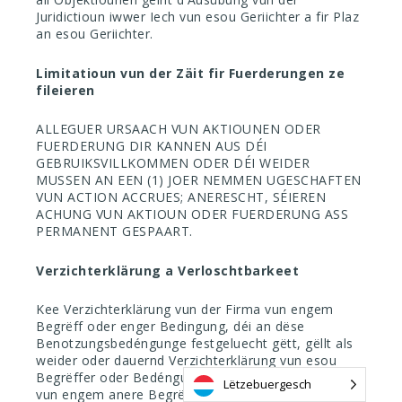
Juridictioun iwwer Iech vun esou Geriichter a fir Plaz
an esou Geriichter.
Limitatioun vun der Zäit fir Fuerderungen ze
fileieren
ALLEGUER URSAACH VUN AKTIOUNEN ODER
FUERDERUNG DIR KANNEN AUS DÉI
GEBRUIKSVILLKOMMEN ODER DÉI WEIDER
MUSSEN AN EEN (1) JOER NEMMEN UGESCHAFTEN
VUN ACTION ACCRUES; ANERESCHT, SÉIEREN
ACHUNG VUN AKTIOUN ODER FUERDERUNG ASS
PERMANENT GESPAART.
Verzichterklärung a Verloschtbarkeet
Kee Verzichterklärung vun der Firma vun engem
Begrëff oder enger Bedingung, déi an dëse
Benotzungsbedéngunge festgeluecht gëtt, gëllt als
weider oder dauernd Verzichterklärung vun esou
Begrëffer oder Bedéngungen oder Verzichterklärung
Lëtzebuergesch
vun engem anere Begrëff oder Bedingung, an all