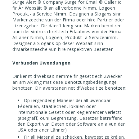
Surge Alert
®
Company Surge for Email
®
Caller Id
fir Är Websäit
®
an all verbonne Nimm, Logoen,
Produkt- a Service Nimm, Designen a Slogans sinn
Markenzeeche vun der Firma oder hire Partner oder
Lizenzgeber. Dir däerft keng sou Marken benotzen
ouni déi virdru schrëftlech Erlaabnes vun der Firma.
All aner Nimm, Logoen, Produkt- a Servicenimm,
Designer a Slogans op dëser Websäit sinn
d'Markenzeeche vun hire respektiven Besëtzer.
Verbueden Uwendungen
Dir kënnt d'Websäit nëmme fir gesetzlech Zwecker
an am Aklang mat dëse Benotzungsbedéngunge
benotzen. Dir averstanen net d'Websäit ze benotzen:
Op iergendeng Manéier déi all uwendbar
Féderalen, staatlechen, lokalen oder
internationale Gesetz oder Reglementer verletzt
(abegraff, ouni Begrenzung, Gesetzer betreffend
den Export vun Daten oder Software an a vun den
USA oder aner Länner).
Fir all Material ze schécken, bewosst ze kréien,