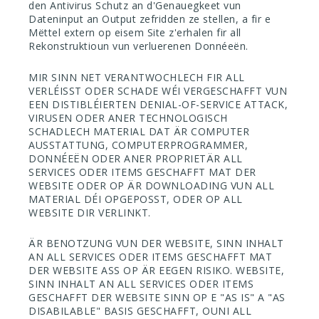
den Antivirus Schutz an d'Genauegkeet vun
Dateninput an Output zefridden ze stellen, a fir e
Mëttel extern op eisem Site z'erhalen fir all
Rekonstruktioun vun verluerenen Donnéeën.
MIR SINN NET VERANTWOCHLECH FIR ALL
VERLÉISST ODER SCHADE WÉI VERGESCHAFFT VUN
EEN DISTIBLÉIERTEN DENIAL-OF-SERVICE ATTACK,
VIRUSEN ODER ANER TECHNOLOGISCH
SCHADLECH MATERIAL DAT ÄR COMPUTER
AUSSTATTUNG, COMPUTERPROGRAMMER,
DONNÉEËN ODER ANER PROPRIETÄR ALL
SERVICES ODER ITEMS GESCHAFFT MAT DER
WEBSITE ODER OP ÄR DOWNLOADING VUN ALL
MATERIAL DÉI OPGEPOSST, ODER OP ALL
WEBSITE DIR VERLINKT.
ÄR BENOTZUNG VUN DER WEBSITE, SINN INHALT
AN ALL SERVICES ODER ITEMS GESCHAFFT MAT
DER WEBSITE ASS OP ÄR EEGEN RISIKO. WEBSITE,
SINN INHALT AN ALL SERVICES ODER ITEMS
GESCHAFFT DER WEBSITE SINN OP E "AS IS" A "AS
DISABILABLE" BASIS GESCHAFFT, OUNI ALL