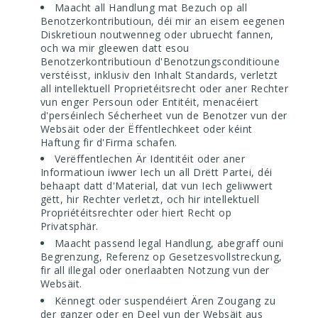
Maacht all Handlung mat Bezuch op all
Benotzerkontributioun, déi mir an eisem eegenen
Diskretioun noutwenneg oder ubruecht fannen,
och wa mir gleewen datt esou
Benotzerkontributioun d'Benotzungsconditioune
verstéisst, inklusiv den Inhalt Standards, verletzt
all intellektuell Proprietéitsrecht oder aner Rechter
vun enger Persoun oder Entitéit, menacéiert
d'perséinlech Sécherheet vun de Benotzer vun der
Websäit oder der Ëffentlechkeet oder kéint
Haftung fir d'Firma schafen.
Verëffentlechen Är Identitéit oder aner
Informatioun iwwer Iech un all Drëtt Partei, déi
behaapt datt d'Material, dat vun Iech geliwwert
gëtt, hir Rechter verletzt, och hir intellektuell
Propriétéitsrechter oder hiert Recht op
Privatsphär.
Maacht passend legal Handlung, abegraff ouni
Begrenzung, Referenz op Gesetzesvollstreckung,
fir all illegal oder onerlaabten Notzung vun der
Websäit.
Kënnegt oder suspendéiert Ären Zougang zu
der ganzer oder en Deel vun der Websäit aus