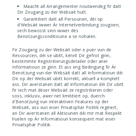
Maacht all Arrangementer noutwendeg fir datt
Dir Zougang zu der Websäit hutt.
Garantéiert datt all Persounen, déi op
d'Websäit iwwer Är Internetverbindung zougoen,
sech bewosst sinn iwwer dës
Benotzungsconditioune a se nohalen.
Fir Zougang zu der Websäit oder e puer vun de
Ressourcen, déi se ubitt, kënnt Dir gefrot ginn,
bestëmmte Registréierungsdetailer oder aner
Informatioun ze ginn. Et ass eng Bedingung fir Är
Benotzung vun der Websäit datt all Informatioun déi
Dir op der Websäit ubitt korrekt, aktuell a komplett
ass. Dir averstanen datt all Informatioun déi Dir ubitt
fir Iech mat dëser Websäit ze registréieren oder
soss, inklusiv, awer net limitéiert op, duerch
d'Benotzung vun interaktiven Features op der
Websäit, ass vun eiser Privatsphär Politik regéiert,
an Dir averstanen all Aktiounen déi mir mat Respekt
huelen op Är Informatioun konsequent mat eiser
Privatsphär Politik.