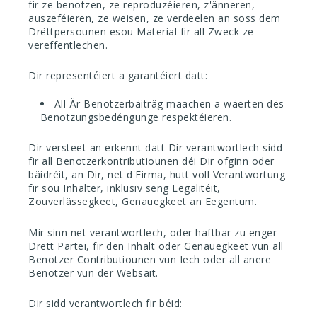
fir ze benotzen, ze reproduzéieren, z'änneren,
auszeféieren, ze weisen, ze verdeelen an soss dem
Drëttpersounen esou Material fir all Zweck ze
verëffentlechen.
Dir representéiert a garantéiert datt:
All Är Benotzerbäiträg maachen a wäerten dës
Benotzungsbedéngunge respektéieren.
Dir versteet an erkennt datt Dir verantwortlech sidd
fir all Benotzerkontributiounen déi Dir ofginn oder
bäidréit, an Dir, net d'Firma, hutt voll Verantwortung
fir sou Inhalter, inklusiv seng Legalitéit,
Zouverlässegkeet, Genauegkeet an Eegentum.
Mir sinn net verantwortlech, oder haftbar zu enger
Drëtt Partei, fir den Inhalt oder Genauegkeet vun all
Benotzer Contributiounen vun Iech oder all anere
Benotzer vun der Websäit.
Dir sidd verantwortlech fir béid: