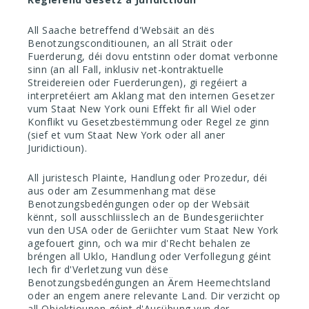
All Saache betreffend d'Websäit an dës
Benotzungsconditiounen, an all Sträit oder
Fuerderung, déi dovu entstinn oder domat verbonne
sinn (an all Fall, inklusiv net-kontraktuelle
Streidereien oder Fuerderungen), gi regéiert a
interpretéiert am Aklang mat den internen Gesetzer
vum Staat New York ouni Effekt fir all Wiel oder
Konflikt vu Gesetzbestëmmung oder Regel ze ginn
(sief et vum Staat New York oder all aner
Juridictioun).
All juristesch Plainte, Handlung oder Prozedur, déi
aus oder am Zesummenhang mat dëse
Benotzungsbedéngungen oder op der Websäit
kënnt, soll ausschliisslech an de Bundesgeriichter
vun den USA oder de Geriichter vum Staat New York
agefouert ginn, och wa mir d'Recht behalen ze
bréngen all Uklo, Handlung oder Verfollegung géint
Iech fir d'Verletzung vun dëse
Benotzungsbedéngungen an Ärem Heemechtsland
oder an engem anere relevante Land. Dir verzicht op
all Objektiounen géint d'Ausübung vun der