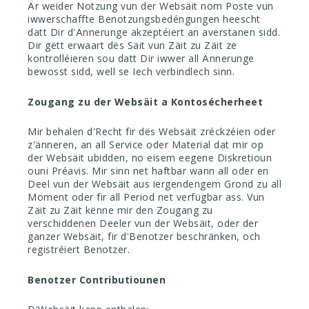
Är weider Notzung vun der Websäit nom Poste vun
iwwerschaffte Benotzungsbedéngungen heescht
datt Dir d'Ännerunge akzeptéiert an averstanen sidd.
Dir gëtt erwaart dës Säit vun Zäit zu Zäit ze
kontrolléieren sou datt Dir iwwer all Ännerunge
bewosst sidd, well se Iech verbindlech sinn.
Zougang zu der Websäit a Kontosécherheet
Mir behalen d'Recht fir dës Websäit zréckzéien oder
z'änneren, an all Service oder Material dat mir op
der Websäit ubidden, no eisem eegene Diskretioun
ouni Préavis. Mir sinn net haftbar wann all oder en
Deel vun der Websäit aus iergendengem Grond zu all
Moment oder fir all Period net verfügbar ass. Vun
Zäit zu Zäit kënne mir den Zougang zu
verschiddenen Deeler vun der Websäit, oder der
ganzer Websäit, fir d'Benotzer beschränken, och
registréiert Benotzer.
Benotzer Contributiounen