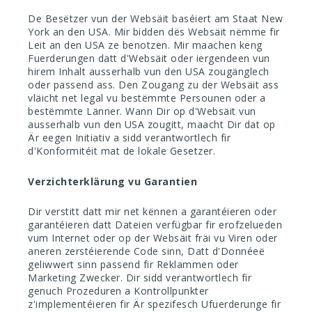
De Besëtzer vun der Websäit baséiert am Staat New
York an den USA. Mir bidden dës Websäit nëmme fir
Leit an den USA ze benotzen. Mir maachen keng
Fuerderungen datt d'Websäit oder iergendeen vun
hirem Inhalt ausserhalb vun den USA zougänglech
oder passend ass. Den Zougang zu der Websäit ass
vläicht net legal vu bestëmmte Persounen oder a
bestëmmte Länner. Wann Dir op d'Websäit vun
ausserhalb vun den USA zougitt, maacht Dir dat op
Är eegen Initiativ a sidd verantwortlech fir
d'Konformitéit mat de lokale Gesetzer.
Verzichterklärung vu Garantien
Dir verstitt datt mir net kënnen a garantéieren oder
garantéieren datt Dateien verfügbar fir erofzelueden
vum Internet oder op der Websäit fräi vu Viren oder
aneren zerstéierende Code sinn, Datt d'Donnéeë
geliwwert sinn passend fir Reklammen oder
Marketing Zwecker. Dir sidd verantwortlech fir
genuch Prozeduren a Kontrollpunkter
z'implementéieren fir Är spezifesch Ufuerderunge fir