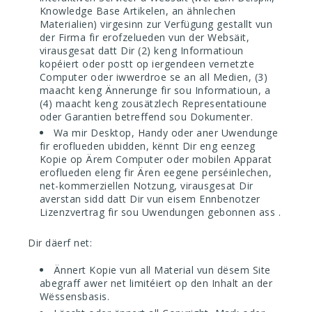
Knowledge Base Artikelen, an ähnlechen
Materialien) virgesinn zur Verfügung gestallt vun
der Firma fir erofzelueden vun der Websäit,
virausgesat datt Dir (2) keng Informatioun
kopéiert oder postt op iergendeen vernetzte
Computer oder iwwerdroe se an all Medien, (3)
maacht keng Ännerunge fir sou Informatioun, a
(4) maacht keng zousätzlech Representatioune
oder Garantien betreffend sou Dokumenter.
Wa mir Desktop, Handy oder aner Uwendunge
fir eroflueden ubidden, kënnt Dir eng eenzeg
Kopie op Ärem Computer oder mobilen Apparat
eroflueden eleng fir Ären eegene perséinlechen,
net-kommerziellen Notzung, virausgesat Dir
averstan sidd datt Dir vun eisem Ennbenotzer
Lizenzvertrag fir sou Uwendungen gebonnen ass .
Dir däerf net:
Ännert Kopie vun all Material vun dësem Site
abegraff awer net limitéiert op den Inhalt an der
Wëssensbasis.