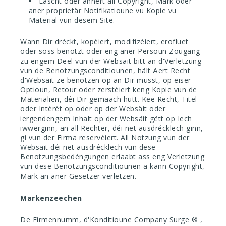
Läscht oder ännert all Copyright, Mark oder
aner proprietär Notifikatioune vu Kopie vu
Material vun dësem Site.
Wann Dir dréckt, kopéiert, modifizéiert, erofluet
oder soss benotzt oder eng aner Persoun Zougang
zu engem Deel vun der Websäit bitt an d'Verletzung
vun de Benotzungsconditiounen, hält Äert Recht
d'Websäit ze benotzen op an Dir musst, op eiser
Optioun, Retour oder zerstéiert keng Kopie vun de
Materialien, déi Dir gemaach hutt. Kee Recht, Titel
oder Intérêt op oder op der Websäit oder
iergendengem Inhalt op der Websäit gëtt op Iech
iwwerginn, an all Rechter, déi net ausdrécklech ginn,
gi vun der Firma reservéiert. All Notzung vun der
Websäit déi net ausdrécklech vun dëse
Benotzungsbedéngungen erlaabt ass eng Verletzung
vun dëse Benotzungsconditiounen a kann Copyright,
Mark an aner Gesetzer verletzen.
Markenzeechen
De Firmennumm, d'Konditioune Company Surge
®
,