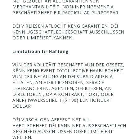
NET BEZUELT AN ALL GARANTIEN VUN
MERCHANTABILITÉIT, NON-INFRINGEMENT A
GESCHÄFTIGHEET FIR PARTICULAR PURPOSPAR
DÉI VIRLIESEN AFLOCHT KENG GARANTIEN, DÉI
KENN UGESCHAFTLECHGESCHAFT AUSSCHLUSSEN
ODER LIMITÉIERT KANNEN.
Limitatioun fir Haftung
VUN DER VOLLZÄIT GESCHAFFT VUN DER GESETZ,
KËNN KENG EVENT D'COLLECTIVE HAABLECHHEIT
VUN DER BETALUNG AN DÉI SUBSIDIARIEN A
FILIATEN, AN HIER LICENSOREN, SERVICE
LEVERANCIEREN, AGENTEN, OFFICIEREN, AN
DIRECTOREN , OP A KONTRAKT, TORT, ODER
ANER) IWWERSCHREIT ($ 100) EEN HONDERT
DOLLAR.
DÉI VIRSCHLOEN AEFFEKT NET ALL
HAFTLECHHEET DÉI KANN NET AUSGESCHAFTLECH
GESCHEED AUSSCHLUSSEN ODER LIMITÉIERT
WËLLEN.