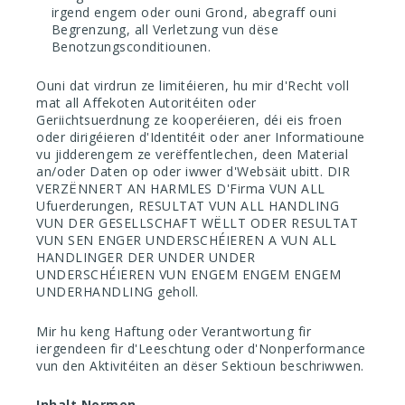
irgend engem oder ouni Grond, abegraff ouni
Begrenzung, all Verletzung vun dëse
Benotzungsconditiounen.
Ouni dat virdrun ze limitéieren, hu mir d'Recht voll
mat all Affekoten Autoritéiten oder
Geriichtsuerdnung ze kooperéieren, déi eis froen
oder dirigéieren d'Identitéit oder aner Informatioune
vu jidderengem ze verëffentlechen, deen Material
an/oder Daten op oder iwwer d'Websäit ubitt. DIR
VERZËNNERT AN HARMLES D'Firma VUN ALL
Ufuerderungen, RESULTAT VUN ALL HANDLING
VUN DER GESELLSCHAFT WËLLT ODER RESULTAT
VUN SEN ENGER UNDERSCHÉIEREN A VUN ALL
HANDLINGER DER UNDER UNDER
UNDERSCHÉIEREN VUN ENGEM ENGEM ENGEM
UNDERHANDLING geholl.
Mir hu keng Haftung oder Verantwortung fir
iergendeen fir d'Leeschtung oder d'Nonperformance
vun den Aktivitéiten an dëser Sektioun beschriwwen.
Inhalt Normen