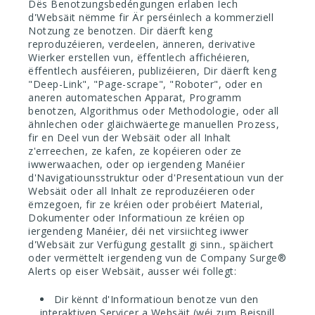
Dës Benotzungsbedéngungen erlaben Iech
d'Websäit nëmme fir Är perséinlech a kommerziell
Notzung ze benotzen. Dir däerft keng
reproduzéieren, verdeelen, änneren, derivative
Wierker erstellen vun, ëffentlech affichéieren,
ëffentlech ausféieren, publizéieren, Dir däerft keng
"Deep-Link", "Page-scrape", "Roboter", oder en
aneren automateschen Apparat, Programm
benotzen, Algorithmus oder Methodologie, oder all
ähnlechen oder gläichwäertege manuellen Prozess,
fir en Deel vun der Websäit oder all Inhalt
z'erreechen, ze kafen, ze kopéieren oder ze
iwwerwaachen, oder op iergendeng Manéier
d'Navigatiounsstruktur oder d'Presentatioun vun der
Websäit oder all Inhalt ze reproduzéieren oder
ëmzegoen, fir ze kréien oder probéiert Material,
Dokumenter oder Informatioun ze kréien op
iergendeng Manéier, déi net virsiichteg iwwer
d'Websäit zur Verfügung gestallt gi sinn., späichert
oder vermëttelt iergendeng vun de Company Surge®
Alerts op eiser Websäit, ausser wéi follegt:
Dir kënnt d'Informatioun benotze vun den
interaktiven Servicer a Websäit (wéi zum Beispill,