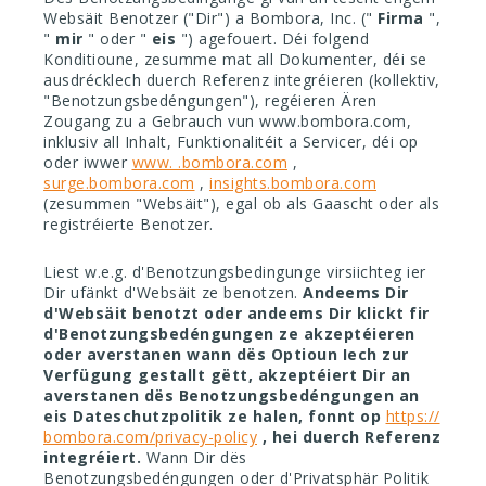
Websäit Benotzer ("Dir") a Bombora, Inc. ("
Firma
",
"
mir
" oder "
eis
") agefouert. Déi folgend
Konditioune, zesumme mat all Dokumenter, déi se
ausdrécklech duerch Referenz integréieren (kollektiv,
"Benotzungsbedéngungen"), regéieren Ären
Zougang zu a Gebrauch vun www.bombora.com,
inklusiv all Inhalt, Funktionalitéit a Servicer, déi op
oder iwwer
www. .bombora.com
,
surge.bombora.com
,
insights.bombora.com
(zesummen "Websäit"), egal ob als Gaascht oder als
registréierte Benotzer.
Liest w.e.g. d'Benotzungsbedingunge virsiichteg ier
Dir ufänkt d'Websäit ze benotzen.
Andeems Dir
d'Websäit benotzt oder andeems Dir klickt fir
d'Benotzungsbedéngungen ze akzeptéieren
oder averstanen wann dës Optioun Iech zur
Verfügung gestallt gëtt, akzeptéiert Dir an
averstanen dës Benotzungsbedéngungen an
eis Dateschutzpolitik ze halen, fonnt op
https://
bombora.com/privacy-policy
, hei duerch Referenz
integréiert.
Wann Dir dës
Benotzungsbedéngungen oder d'Privatsphär Politik