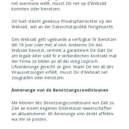
net averstane wëllt, musst Dir net op d'Websäit
kommen oder benotzen.
Dir hutt vläicht gewësse Privatsphärrechter op der
Websäit, wéi an der Dateschutzpolitik festgeluecht.
Dës Websäit gëtt ugebuede a verfügbar fir Benotzer
déi 18 Joer oder méi al sinn. Andeems Dir dës
Websäit benotzt, vertrëtt a garantéiert Dir datt Dir
am legale Alter sidd fir e verbindlechen Kontrakt mat
der Firma ze bilden an all déi vireg Usproch
Ufuerderunge gerecht ze ginn. Wann Dir net all dës
Viraussetzungen erfëllt, musst Dir d'Websäit net
zougräifen oder benotzen.
Ännerunge vun de Benotzungsconditiounen
Mir kënnen dës Benotzungsconditioune vun Zäit zu
Zäit an eisem eegenen Diskretioun iwwerschaffen
an aktualiséieren. All Ännerunge sinn direkt effektiv
wa mir se posten.