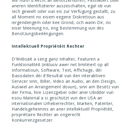
Mir hunn d'Recht all Benotzernumm, Passwuert oder
aneren Identifizéierer auszeschalten, egal ob vun
Iech gewielt oder vun eis zur Verfügung gestallt, zu
all Moment no eisem eegene Diskretioun aus
iergendengem oder kee Grond, och wann Dir, no
eiser Meenung no, eng Bestëmmung vun dës
Benotzungsbedéngungen.
Intellektuell Propriétéit Rechter
D'Websäit a seng ganz Inhalter, Featuren a
Funktionalitéit (inklusiv awer net limitéiert op all
Informatioun, Software, Text, Affichage, déi
Basisdaten déi d'Resultat vun den interaktiven
Servicer sinn, Biller, Video an Audio, an den Design,
Auswiel an Arrangement dovun), sinn am Besëtz vun
der Firma, hire Lizenzgeber oder aner Ubidder vun
esou Material a si geschützt vun den USA an
internationalen Urheberrechter, Marken, Patenter,
Handelsgeheimnis an aner intellektuell Propriétéit,
propriétaire Rechter an ongerecht
Konkurrenzgesetzer.