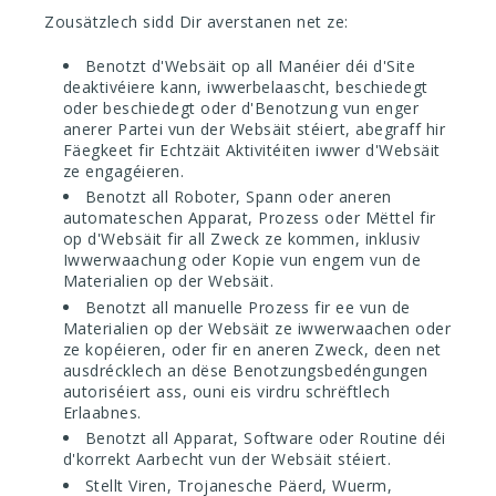
Zousätzlech sidd Dir averstanen net ze:
Benotzt d'Websäit op all Manéier déi d'Site
deaktivéiere kann, iwwerbelaascht, beschiedegt
oder beschiedegt oder d'Benotzung vun enger
anerer Partei vun der Websäit stéiert, abegraff hir
Fäegkeet fir Echtzäit Aktivitéiten iwwer d'Websäit
ze engagéieren.
Benotzt all Roboter, Spann oder aneren
automateschen Apparat, Prozess oder Mëttel fir
op d'Websäit fir all Zweck ze kommen, inklusiv
Iwwerwaachung oder Kopie vun engem vun de
Materialien op der Websäit.
Benotzt all manuelle Prozess fir ee vun de
Materialien op der Websäit ze iwwerwaachen oder
ze kopéieren, oder fir en aneren Zweck, deen net
ausdrécklech an dëse Benotzungsbedéngungen
autoriséiert ass, ouni eis virdru schrëftlech
Erlaabnes.
Benotzt all Apparat, Software oder Routine déi
d'korrekt Aarbecht vun der Websäit stéiert.
Stellt Viren, Trojanesche Päerd, Wuerm,