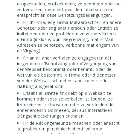
eropzelueden, erofzelueden, ze benotzen oder nei
ze benotzen, deen net mat den
Inhaltsnormen
entsprécht
an dëse Benotzungsbedéngungen.
Fir d'Firma, eng Firma Mataarbechter, en anere
Benotzer oder eng aner Persoun oder Entitéit ze
imitéieren oder ze probéieren ze verperséinlech
d'Firma (inklusiv, ouni Begrenzung, mat E-Mail
Adressen ze benotzen, verbonne mat engem vun
de Virgäng).
Fir an all aner Verhalen ze engagéieren déi
iergendeen d'Benotzung oder d'Vergnügung vun
der Websäit beschränkt oder hemmt, oder déi,
wéi vun eis bestëmmt, d'Firma oder d'Benotzer
vun der Websäit schueden kann, oder se fir
Haftung ausgesat sinn.
Erlaabt all Drëtte fir direkt op d'Websäit ze
kommen oder soss ze verkafen, ze lounen, ze
lizenzéieren, ze liwweren oder ze verdeelen déi
ënnerierdesch Donnéeën, déi aus Interaktiven
Déngschtleeschtungen enthalen.
Fir de Réckingenieur ze maachen oder anescht
ze probéieren perséinlech identifizéierbar