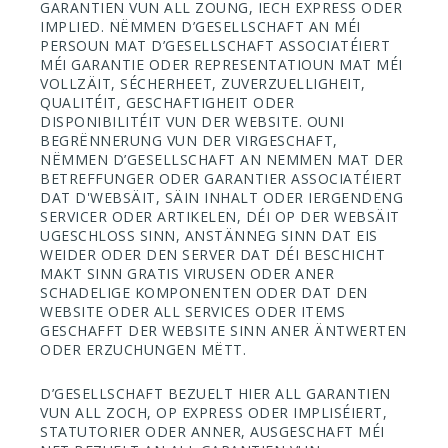
GARANTIEN VUN ALL ZOUNG, IECH EXPRESS ODER
IMPLIED. NËMMEN D’GESELLSCHAFT AN MÉI
PERSOUN MAT D’GESELLSCHAFT ASSOCIATÉIERT
MÉI GARANTIE ODER REPRESENTATIOUN MAT MÉI
VOLLZÄIT, SÉCHERHEET, ZUVERZUELLIGHEIT,
QUALITÉIT, GESCHAFTIGHEIT ODER
DISPONIBILITÉIT VUN DER WEBSITE. OUNI
BEGRËNNERUNG VUN DER VIRGESCHAFT,
NËMMEN D’GESELLSCHAFT AN NEMMEN MAT DER
BETREFFUNGER ODER GARANTIER ASSOCIATÉIERT
DAT D'WEBSÄIT, SÄIN INHALT ODER IERGENDENG
SERVICER ODER ARTIKELEN, DÉI OP DER WEBSÄIT
UGESCHLOSS SINN, ANSTÄNNEG SINN DAT EIS
WEIDER ODER DEN SERVER DAT DÉI BESCHICHT
MAKT SINN GRATIS VIRUSEN ODER ANER
SCHADELIGE KOMPONENTEN ODER DAT DEN
WEBSITE ODER ALL SERVICES ODER ITEMS
GESCHAFFT DER WEBSITE SINN ANER ÄNTWERTEN
ODER ERZUCHUNGEN MËTT.
D’GESELLSCHAFT BEZUELT HIER ALL GARANTIEN
VUN ALL ZOCH, OP EXPRESS ODER IMPLISÉIERT,
STATUTORIER ODER ANNER, AUSGESCHAFT MÉI