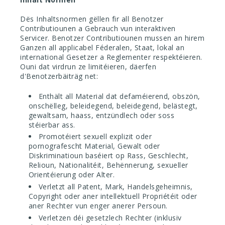
Dës Inhaltsnormen gëllen fir all Benotzer
Contributiounen a Gebrauch vun interaktiven
Servicer. Benotzer Contributiounen mussen an hirem
Ganzen all applicabel Féderalen, Staat, lokal an
international Gesetzer a Reglementer respektéieren.
Ouni dat virdrun ze limitéieren, däerfen
d'Benotzerbäiträg net:
Enthält all Material dat defaméierend, obszön,
onschëlleg, beleidegend, beleidegend, belästegt,
gewaltsam, haass, entzündlech oder soss
stéierbar ass.
Promotéiert sexuell explizit oder
pornografescht Material, Gewalt oder
Diskriminatioun baséiert op Rass, Geschlecht,
Relioun, Nationalitéit, Behënnerung, sexueller
Orientéierung oder Alter.
Verletzt all Patent, Mark, Handelsgeheimnis,
Copyright oder aner intellektuell Propriétéit oder
aner Rechter vun enger anerer Persoun.
Verletzen déi gesetzlech Rechter (inklusiv