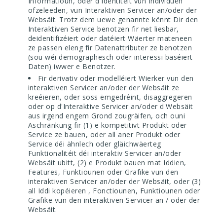
Informatioun, oder d'Identitéit vun Individuen
ofzeleeden, vun Interaktiven Servicer an/oder der
Websäit. Trotz dem uewe genannte kënnt Dir den
Interaktiven Service benotzen fir net liesbar,
deidentifizéiert oder datéiert Wäerter mateneen
ze passen eleng fir Datenattributer ze benotzen
(sou wéi demographesch oder interessi baséiert
Daten) iwwer e Benotzer.
Fir derivativ oder modelléiert Wierker vun den
interaktiven Servicer an/oder der Websäit ze
kreéieren, oder soss ëmgedréint, disaggregeren
oder op d'Interaktive Servicer an/oder d'Websäit
aus irgend engem Grond zougräifen, och ouni
Aschränkung fir (1) e kompetitivt Produkt oder
Service ze bauen, oder all aner Produkt oder
Service déi ähnlech oder gläichwäerteg
Funktionalitéit déi interaktiv Servicer an/oder
Websäit ubitt, (2) e Produkt bauen mat Iddien,
Features, Funktiounen oder Grafike vun den
interaktiven Servicer an/oder der Websäit, oder (3)
all Iddi kopéieren , Fonctiounen, Funktiounen oder
Grafike vun den interaktiven Servicer an / oder der
Websäit.