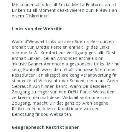
Mir kënnen all oder all Social Media Features an all
Linken zu all Moment deaktivéieren ouni Préavis an
eisem Diskretioun.
Links vun der Websäit
Wann d'Websäit Links op aner Siten a Ressourcen
enthält vun Drëtte Parteien enthält, gi dës Links
nëmme fir Är Komfort zur Verfügung gestallt. Dëst
enthält Linken, déi an Annoncen enthale sinn,
inklusiv Banner Annoncen a gesponsert Links. Mir hu
keng Kontroll iwwer den Inhalt vun dëse Siten oder
Ressourcen, an akzeptéiere keng Verantwortung fir
si oder fir all Verloscht oder Schued, deen aus Ärem
Gebrauch vun hinnen kënnt. Wann Dir décidéiert
Zougang zu enger vun den Drëtt Partei Websäiten
ze kréien, déi mat dëser Websäit verbonne sinn,
Zougang, maacht Dir dat ganz op Ären eegene
Risiko an ënnerleien d'Konditioune vun der
Benotzung fir sou Websäiten.
Geographesch Restriktiounen