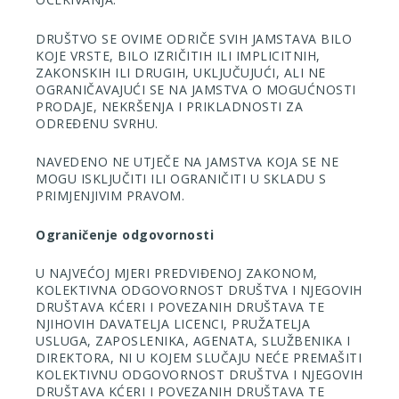
DRUŠTVO SE OVIME ODRIČE SVIH JAMSTAVA BILO
KOJE VRSTE, BILO IZRIČITIH ILI IMPLICITNIH,
ZAKONSKIH ILI DRUGIH, UKLJUČUJUĆI, ALI NE
OGRANIČAVAJUĆI SE NA JAMSTVA O MOGUĆNOSTI
PRODAJE, NEKRŠENJA I PRIKLADNOSTI ZA
ODREĐENU SVRHU.
NAVEDENO NE UTJEČE NA JAMSTVA KOJA SE NE
MOGU ISKLJUČITI ILI OGRANIČITI U SKLADU S
PRIMJENJIVIM PRAVOM.
Ograničenje odgovornosti
U NAJVEĆOJ MJERI PREDVIĐENOJ ZAKONOM,
KOLEKTIVNA ODGOVORNOST DRUŠTVA I NJEGOVIH
DRUŠTAVA KĆERI I POVEZANIH DRUŠTAVA TE
NJIHOVIH DAVATELJA LICENCI, PRUŽATELJA
USLUGA, ZAPOSLENIKA, AGENATA, SLUŽBENIKA I
DIREKTORA, NI U KOJEM SLUČAJU NEĆE PREMAŠITI
KOLEKTIVNU ODGOVORNOST DRUŠTVA I NJEGOVIH
DRUŠTAVA KĆERI I POVEZANIH DRUŠTAVA TE