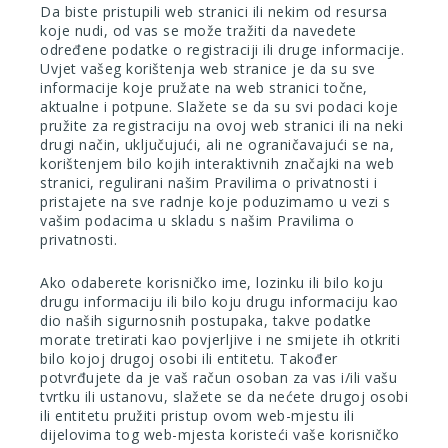
Da biste pristupili web stranici ili nekim od resursa
koje nudi, od vas se može tražiti da navedete
određene podatke o registraciji ili druge informacije.
Uvjet vašeg korištenja web stranice je da su sve
informacije koje pružate na web stranici točne,
aktualne i potpune. Slažete se da su svi podaci koje
pružite za registraciju na ovoj web stranici ili na neki
drugi način, uključujući, ali ne ograničavajući se na,
korištenjem bilo kojih interaktivnih značajki na web
stranici, regulirani našim Pravilima o privatnosti i
pristajete na sve radnje koje poduzimamo u vezi s
vašim podacima u skladu s našim Pravilima o
privatnosti.
Ako odaberete korisničko ime, lozinku ili bilo koju
drugu informaciju ili bilo koju drugu informaciju kao
dio naših sigurnosnih postupaka, takve podatke
morate tretirati kao povjerljive i ne smijete ih otkriti
bilo kojoj drugoj osobi ili entitetu. Također
potvrđujete da je vaš račun osoban za vas i/ili vašu
tvrtku ili ustanovu, slažete se da nećete drugoj osobi
ili entitetu pružiti pristup ovom web-mjestu ili
dijelovima tog web-mjesta koristeći vaše korisničko