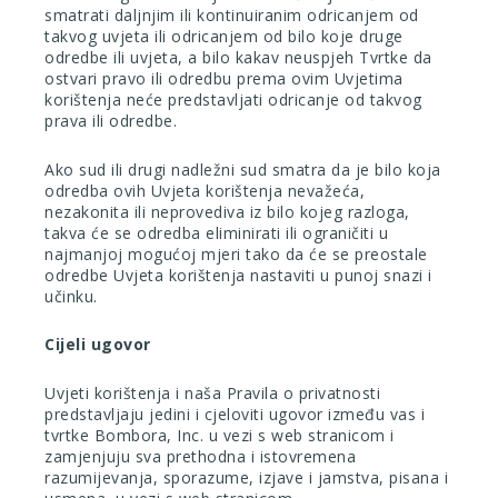
smatrati daljnjim ili kontinuiranim odricanjem od
takvog uvjeta ili odricanjem od bilo koje druge
odredbe ili uvjeta, a bilo kakav neuspjeh Tvrtke da
ostvari pravo ili odredbu prema ovim Uvjetima
korištenja neće predstavljati odricanje od takvog
prava ili odredbe.
Ako sud ili drugi nadležni sud smatra da je bilo koja
odredba ovih Uvjeta korištenja nevažeća,
nezakonita ili neprovediva iz bilo kojeg razloga,
takva će se odredba eliminirati ili ograničiti u
najmanjoj mogućoj mjeri tako da će se preostale
odredbe Uvjeta korištenja nastaviti u punoj snazi i
učinku.
Cijeli ugovor
Uvjeti korištenja i naša Pravila o privatnosti
predstavljaju jedini i cjeloviti ugovor između vas i
tvrtke Bombora, Inc. u vezi s web stranicom i
zamjenjuju sva prethodna i istovremena
razumijevanja, sporazume, izjave i jamstva, pisana i