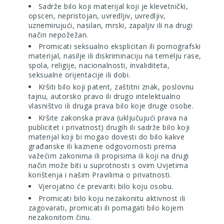
Sadrže bilo koji materijal koji je klevetnički,
opscen, nepristojan, uvredljiv, uvredljiv,
uznemirujući, nasilan, mrski, zapaljiv ili na drugi
način nepožežan.
Promicati seksualno eksplicitan ili pornografski
materijal, nasilje ili diskriminaciju na temelju rase,
spola, religije, nacionalnosti, invaliditeta,
seksualne orijentacije ili dobi.
Kršiti bilo koji patent, zaštitni znak, poslovnu
tajnu, autorsko pravo ili drugo intelektualno
vlasništvo ili druga prava bilo koje druge osobe.
Kršite zakonska prava (uključujući prava na
publicitet i privatnost) drugih ili sadrže bilo koji
materijal koji bi mogao dovesti do bilo kakve
građanske ili kaznene odgovornosti prema
važećim zakonima ili propisima ili koji na drugi
način može biti u suprotnosti s ovim Uvjetima
korištenja i našim
Pravilima o privatnosti
.
Vjerojatno će prevariti bilo koju osobu.
Promicati bilo koju nezakonitu aktivnost ili
zagovarati, promicati ili pomagati bilo kojem
nezakonitom činu.