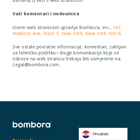
usmena, u vezi s web stranicom.
Vaši komentari i nedoumice
Ovom web stranicom upravlja Bombora, Inc.,
102
Madison Ave, Floor 5, New York, New York 10016
.
Sve ostale povratne informacije, komentari, zahtjevi
za tehničku podršku i druge komunikacije koje se
odnose na web stranicu trebaju biti usmjerene na:
Legal@bombora.com.
Hrvatski