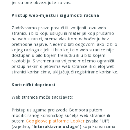
jer su one obvezujuće za vas.
Pristup web-mjestu i sigurnosti računa
Zadržavamo pravo povući ili izmijeniti ovu web
stranicu i bilo koju uslugu ili materijal koji pružamo
na web stranici, prema vlastitom nahođenju bez
prethodne najave. Nećemo biti odgovorni ako iz bilo
kojeg razloga cijeli ili bilo koji dio web stranice nije
dostupan u bilo kojem trenutku ili u bilo kojem
razdoblju. S vremena na vrijeme možemo ograničiti
pristup nekim dijelovima web stranice ili cijeloj web
stranici korisnicima, uključujući registrirane korisnike.
Korisnički doprinosi
Web stranica može sadržavati:
Pristup uslugama proizvoda Bombora putem
modificiranog korisničkog sučelja web stranice ili
putem
Googleove platforme Looker
(svaka "UI")
(zajedno, "
Interaktivne usluge
") koja korisnicima