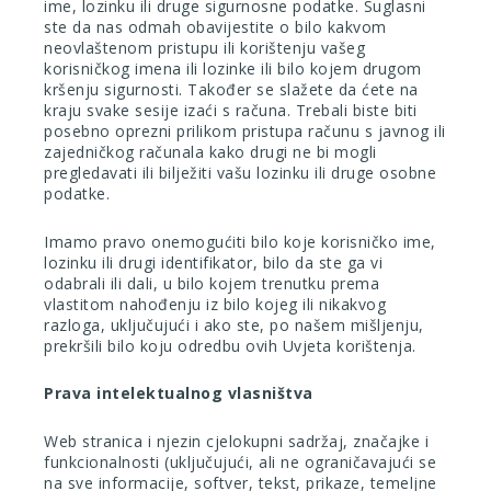
ime, lozinku ili druge sigurnosne podatke. Suglasni
ste da nas odmah obavijestite o bilo kakvom
neovlaštenom pristupu ili korištenju vašeg
korisničkog imena ili lozinke ili bilo kojem drugom
kršenju sigurnosti. Također se slažete da ćete na
kraju svake sesije izaći s računa. Trebali biste biti
posebno oprezni prilikom pristupa računu s javnog ili
zajedničkog računala kako drugi ne bi mogli
pregledavati ili bilježiti vašu lozinku ili druge osobne
podatke.
Imamo pravo onemogućiti bilo koje korisničko ime,
lozinku ili drugi identifikator, bilo da ste ga vi
odabrali ili dali, u bilo kojem trenutku prema
vlastitom nahođenju iz bilo kojeg ili nikakvog
razloga, uključujući i ako ste, po našem mišljenju,
prekršili bilo koju odredbu ovih Uvjeta korištenja.
Prava intelektualnog vlasništva
Web stranica i njezin cjelokupni sadržaj, značajke i
funkcionalnosti (uključujući, ali ne ograničavajući se
na sve informacije, softver, tekst, prikaze, temeljne