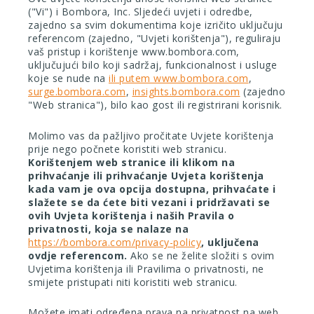
("Vi") i Bombora, Inc.
Sljedeći uvjeti i odredbe,
zajedno sa svim dokumentima koje izričito uključuju
referencom (zajedno, "Uvjeti korištenja"), reguliraju
vaš pristup i korištenje www.bombora.com,
uključujući bilo koji sadržaj, funkcionalnost i usluge
koje se nude na
ili putem www.bombora.com
,
surge.bombora.com
,
insights.bombora.com
(zajedno
"Web stranica"), bilo kao gost ili registrirani korisnik.
Molimo vas da pažljivo pročitate Uvjete korištenja
prije nego počnete koristiti web stranicu.
Korištenjem web stranice ili klikom na
prihvaćanje ili prihvaćanje Uvjeta korištenja
kada vam je ova opcija dostupna, prihvaćate i
slažete se da ćete biti vezani i pridržavati se
ovih Uvjeta korištenja i naših Pravila o
privatnosti, koja se nalaze na
https://bombora.com/privacy-policy
, uključena
ovdje referencom.
Ako se ne želite složiti s ovim
Uvjetima korištenja ili Pravilima o privatnosti, ne
smijete pristupati niti koristiti web stranicu.
Možete imati određena prava na privatnost na web