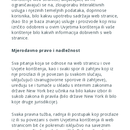
ograničavajući se na, zlouporabu Interaktivnih
usluga i njezinih temeljnih podataka, doprinose
korisnika, bilo kakvu upotrebu sadržaja web stranice,
(kao što je baza znanja) usluge i proizvode koji nisu
izričito odobreni u ovim Uvjetima korištenja ili vaše
korištenje bilo kakvih informacija dobivenih s web
stranice.
Mjerodavno pravo i nadležnost
Sva pitanja koja se odnose na web stranicu i ove
Uvjete korištenja, kao i svaki spor ili zahtjev koji iz
nje proizlazi ili je povezan (u svakom slučaju,
uključujući izvanugovorne sporove ili zahtjeve),
uređuju se i tumače u skladu s internim zakonima
države New York bez učinka na bilo kakav izbor ili
sukob zakona ili pravila (bilo države New York ili bilo
koje druge jurisdikcije).
Svaka pravna tužba, radnja ili postupak koji proizlaze
iz ili su povezani s ovim Uvjetima korištenja ili web
stranicom bit će pokrenuti isključivo na saveznim