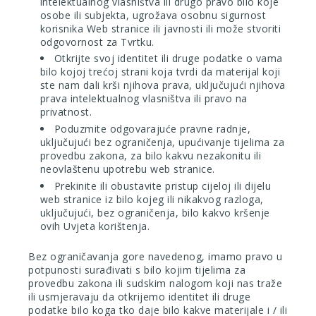
intelektualnog vlasništva ili drugo pravo bilo koje
osobe ili subjekta, ugrožava osobnu sigurnost
korisnika Web stranice ili javnosti ili može stvoriti
odgovornost za Tvrtku.
Otkrijte svoj identitet ili druge podatke o vama
bilo kojoj trećoj strani koja tvrdi da materijal koji
ste nam dali krši njihova prava, uključujući njihova
prava intelektualnog vlasništva ili pravo na
privatnost.
Poduzmite odgovarajuće pravne radnje,
uključujući bez ograničenja, upućivanje tijelima za
provedbu zakona, za bilo kakvu nezakonitu ili
neovlaštenu upotrebu web stranice.
Prekinite ili obustavite pristup cijeloj ili dijelu
web stranice iz bilo kojeg ili nikakvog razloga,
uključujući, bez ograničenja, bilo kakvo kršenje
ovih Uvjeta korištenja.
Bez ograničavanja gore navedenog, imamo pravo u
potpunosti surađivati s bilo kojim tijelima za
provedbu zakona ili sudskim nalogom koji nas traže
ili usmjeravaju da otkrijemo identitet ili druge
podatke bilo koga tko daje bilo kakve materijale i / ili