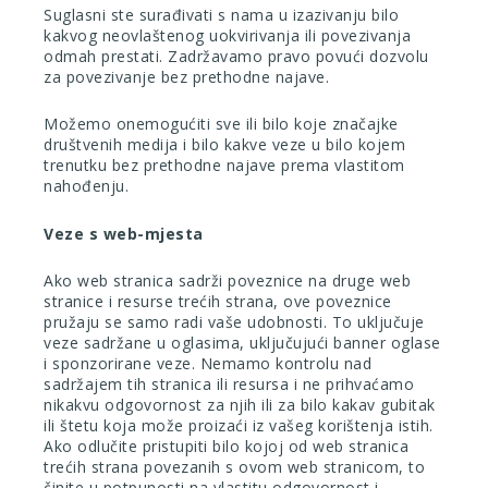
Suglasni ste surađivati s nama u izazivanju bilo
kakvog neovlaštenog uokvirivanja ili povezivanja
odmah prestati. Zadržavamo pravo povući dozvolu
za povezivanje bez prethodne najave.
Možemo onemogućiti sve ili bilo koje značajke
društvenih medija i bilo kakve veze u bilo kojem
trenutku bez prethodne najave prema vlastitom
nahođenju.
Veze s web-mjesta
Ako web stranica sadrži poveznice na druge web
stranice i resurse trećih strana, ove poveznice
pružaju se samo radi vaše udobnosti. To uključuje
veze sadržane u oglasima, uključujući banner oglase
i sponzorirane veze. Nemamo kontrolu nad
sadržajem tih stranica ili resursa i ne prihvaćamo
nikakvu odgovornost za njih ili za bilo kakav gubitak
ili štetu koja može proizaći iz vašeg korištenja istih.
Ako odlučite pristupiti bilo kojoj od web stranica
trećih strana povezanih s ovom web stranicom, to
činite u potpunosti na vlastitu odgovornost i