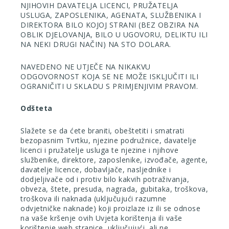
NJIHOVIH DAVATELJA LICENCI, PRUŽATELJA
USLUGA, ZAPOSLENIKA, AGENATA, SLUŽBENIKA I
DIREKTORA BILO KOJOJ STRANI (BEZ OBZIRA NA
OBLIK DJELOVANJA, BILO U UGOVORU, DELIKTU ILI
NA NEKI DRUGI NAČIN) NA STO DOLARA.
NAVEDENO NE UTJEČE NA NIKAKVU
ODGOVORNOST KOJA SE NE MOŽE ISKLJUČITI ILI
OGRANIČITI U SKLADU S PRIMJENJIVIM PRAVOM.
Odšteta
Slažete se da ćete braniti, obeštetiti i smatrati
bezopasnim Tvrtku, njezine podružnice, davatelje
licenci i pružatelje usluga te njezine i njihove
službenike, direktore, zaposlenike, izvođače, agente,
davatelje licence, dobavljače, nasljednike i
dodjeljivače od i protiv bilo kakvih potraživanja,
obveza, štete, presuda, nagrada, gubitaka, troškova,
troškova ili naknada (uključujući razumne
odvjetničke naknade) koji proizlaze iz ili se odnose
na vaše kršenje ovih Uvjeta korištenja ili vaše
korištenje web stranice, uključujući, ali ne