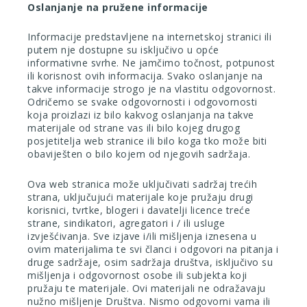
Oslanjanje na pružene informacije
Informacije predstavljene na internetskoj stranici ili
putem nje dostupne su isključivo u opće
informativne svrhe. Ne jamčimo točnost, potpunost
ili korisnost ovih informacija. Svako oslanjanje na
takve informacije strogo je na vlastitu odgovornost.
Odričemo se svake odgovornosti i odgovornosti
koja proizlazi iz bilo kakvog oslanjanja na takve
materijale od strane vas ili bilo kojeg drugog
posjetitelja web stranice ili bilo koga tko može biti
obaviješten o bilo kojem od njegovih sadržaja.
Ova web stranica može uključivati sadržaj trećih
strana, uključujući materijale koje pružaju drugi
korisnici, tvrtke, blogeri i davatelji licence treće
strane, sindikatori, agregatori i / ili usluge
izvješćivanja. Sve izjave i/ili mišljenja iznesena u
ovim materijalima te svi članci i odgovori na pitanja i
druge sadržaje, osim sadržaja društva, isključivo su
mišljenja i odgovornost osobe ili subjekta koji
pružaju te materijale. Ovi materijali ne odražavaju
nužno mišljenje Društva. Nismo odgovorni vama ili