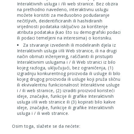
Interaktivnih usluga i /ili web stranice. Bez obzira
na prethodno navedeno, interaktivnu uslugu
možete koristiti za međusobno podudaranje
nečitljivih, deidentificiranih ili hashidiranih
vrijednosti podataka isključivo za korištenje
atributa podataka (kao što su demografski podaci
ili podaci temeljeni na interesima) o korisniku.
Za stvaranje izvedenih ili modeliranih djela iz
Interaktivnih usluga i/ili Web stranice, ili na drugi
način obrnuti inženjering, raščlaniti ili pristupiti
Interaktivnim uslugama i / ili Web stranici iz bilo
kojeg razloga, uključujući, bez ograničenja, (1)
izgradnju konkurentnog proizvoda ili usluge ili bilo
kojeg drugog proizvoda ili usluge koji pruža sličnu
ili ekvivalentnu funkcionalnost Interaktivne usluge
i / ili web stranice, (2) izraditi proizvod koristeći
ideje, značajke, funkcije ili grafike Interaktivnih
usluga i/ili web stranice ili (3) kopirati bilo kakve
ideje, značajke, funkcije ili grafike Interaktivnih
usluga i / ili web stranice.
Osim toga, slažete se da nećete: