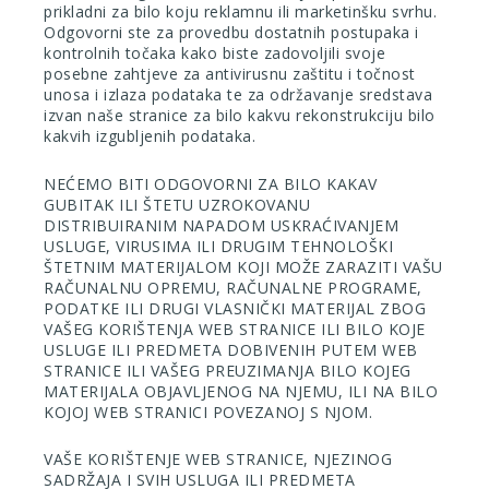
prikladni za bilo koju reklamnu ili marketinšku svrhu.
Odgovorni ste za provedbu dostatnih postupaka i
kontrolnih točaka kako biste zadovoljili svoje
posebne zahtjeve za antivirusnu zaštitu i točnost
unosa i izlaza podataka te za održavanje sredstava
izvan naše stranice za bilo kakvu rekonstrukciju bilo
kakvih izgubljenih podataka.
NEĆEMO BITI ODGOVORNI ZA BILO KAKAV
GUBITAK ILI ŠTETU UZROKOVANU
DISTRIBUIRANIM NAPADOM USKRAĆIVANJEM
USLUGE, VIRUSIMA ILI DRUGIM TEHNOLOŠKI
ŠTETNIM MATERIJALOM KOJI MOŽE ZARAZITI VAŠU
RAČUNALNU OPREMU, RAČUNALNE PROGRAME,
PODATKE ILI DRUGI VLASNIČKI MATERIJAL ZBOG
VAŠEG KORIŠTENJA WEB STRANICE ILI BILO KOJE
USLUGE ILI PREDMETA DOBIVENIH PUTEM WEB
STRANICE ILI VAŠEG PREUZIMANJA BILO KOJEG
MATERIJALA OBJAVLJENOG NA NJEMU, ILI NA BILO
KOJOJ WEB STRANICI POVEZANOJ S NJOM.
VAŠE KORIŠTENJE WEB STRANICE, NJEZINOG
SADRŽAJA I SVIH USLUGA ILI PREDMETA