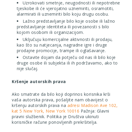
Uzrokovati smetnje, neugodnosti ili nepotrebne
tjeskobe ili će vjerojatno uznemiriti, osramotiti,
alarmirati ili uznemiriti bilo koju drugu osobu.
Lažno predstavljanje bilo koje osobe ili lažno
predstavljanje identiteta ili povezanosti s bilo
kojom osobom ili organizacijom.
Uključuju komercijalne aktivnosti ili prodaju,
kao što su natjecanja, nagradne igre i druge
prodajne promocije, trampe ili oglašavanje.
Ostavite dojam da potječu od nas ili bilo koje
druge osobe ili subjekta ili ih podržavamo, ako to
nije slučaj.
Kršenje autorskih prava
Ako smatrate da bilo koji doprinos korisnika krši
vaša autorska prava, pošaljite nam obavijest o
kršenju autorskih prava na
adresi Madison Ave 102,
kat 5 New York, New York 10016
Pažnja: Glavni
pravni službenik. Politika je Društva ukinuti
korisničke račune ponovljenih prekršitelja.