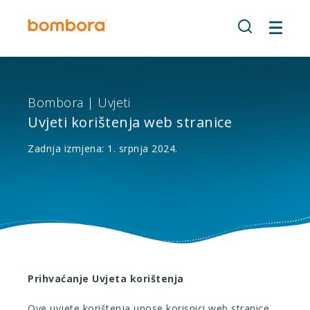
Preskoči
na
sadržaj
Bombora | Uvjeti
Uvjeti korištenja web stranice
Zadnja izmjena: 1. srpnja 2024.
Prihvaćanje Uvjeta korištenja
Ove uvjete korištenja unose korisnici web stranice