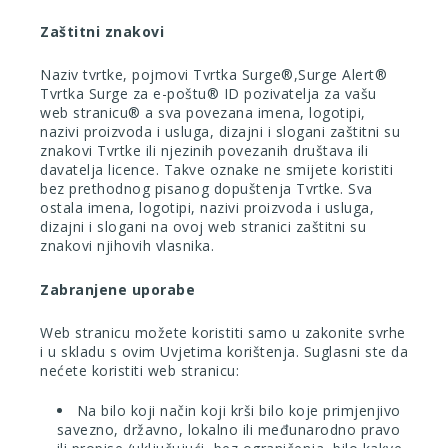
Zaštitni znakovi
Naziv tvrtke, pojmovi Tvrtka Surge
®
,
Surge Alert
®
Tvrtka Surge za
e-poštu
®
ID pozivatelja za vašu
web stranicu
®
a
sva povezana imena, logotipi,
nazivi proizvoda i usluga, dizajni i slogani zaštitni su
znakovi Tvrtke ili njezinih povezanih društava ili
davatelja licence. Takve oznake ne smijete koristiti
bez prethodnog pisanog dopuštenja Tvrtke. Sva
ostala imena, logotipi, nazivi proizvoda i usluga,
dizajni i slogani na ovoj web stranici zaštitni su
znakovi njihovih vlasnika.
Zabranjene uporabe
Web stranicu možete koristiti samo u zakonite svrhe
i u skladu s ovim Uvjetima korištenja. Suglasni ste da
nećete koristiti web stranicu:
Na bilo koji način koji krši bilo koje primjenjivo
savezno, državno, lokalno ili međunarodno pravo