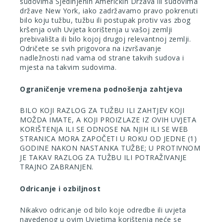
sudovima Sjedinjenih Američkih Država ili sudovima
države New York, iako zadržavamo pravo pokrenuti
bilo koju tužbu, tužbu ili postupak protiv vas zbog
kršenja ovih Uvjeta korištenja u vašoj zemlji
prebivališta ili bilo kojoj drugoj relevantnoj zemlji.
Odričete se svih prigovora na izvršavanje
nadležnosti nad vama od strane takvih sudova i
mjesta na takvim sudovima.
Ograničenje vremena podnošenja zahtjeva
BILO KOJI RAZLOG ZA TUŽBU ILI ZAHTJEV KOJI
MOŽDA IMATE, A KOJI PROIZLAZE IZ OVIH UVJETA
KORIŠTENJA ILI SE ODNOSE NA NJIH ILI SE WEB
STRANICA MORA ZAPOČETI U ROKU OD JEDNE (1)
GODINE NAKON NASTANKA TUŽBE; U PROTIVNOM
JE TAKAV RAZLOG ZA TUŽBU ILI POTRAŽIVANJE
TRAJNO ZABRANJEN.
Odricanje i ozbiljnost
Nikakvo odricanje od bilo koje odredbe ili uvjeta
navedenog u ovim Uvjetima korištenja neće se