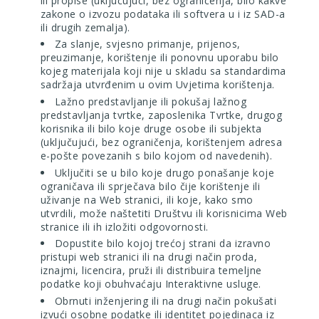
ili propise (uključujući, bez ograničenja, bilo kakve
zakone o izvozu podataka ili softvera u i iz SAD-a
ili drugih zemalja).
Za slanje, svjesno primanje, prijenos,
preuzimanje, korištenje ili ponovnu uporabu bilo
kojeg materijala koji nije u skladu sa
standardima
sadržaja utvrđenim
u ovim Uvjetima korištenja.
Lažno predstavljanje ili pokušaj lažnog
predstavljanja tvrtke, zaposlenika Tvrtke, drugog
korisnika ili bilo koje druge osobe ili subjekta
(uključujući, bez ograničenja, korištenjem adresa
e-pošte povezanih s bilo kojom od navedenih).
Uključiti se u bilo koje drugo ponašanje koje
ograničava ili sprječava bilo čije korištenje ili
uživanje na Web stranici, ili koje, kako smo
utvrdili, može naštetiti Društvu ili korisnicima Web
stranice ili ih izložiti odgovornosti.
Dopustite bilo kojoj trećoj strani da izravno
pristupi web stranici ili na drugi način proda,
iznajmi, licencira, pruži ili distribuira temeljne
podatke koji obuhvaćaju Interaktivne usluge.
Obrnuti inženjering ili na drugi način pokušati
izvući osobne podatke ili identitet pojedinaca iz