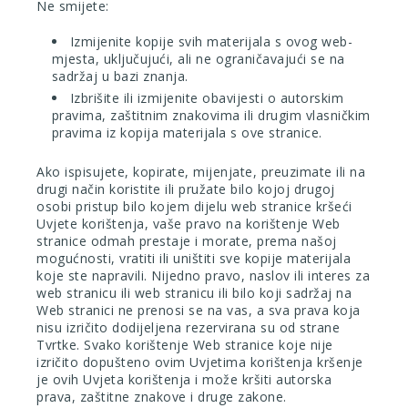
Ne smijete:
Izmijenite kopije svih materijala s ovog web-
mjesta, uključujući, ali ne ograničavajući se na
sadržaj u bazi znanja.
Izbrišite ili izmijenite obavijesti o autorskim
pravima, zaštitnim znakovima ili drugim vlasničkim
pravima iz kopija materijala s ove stranice.
Ako ispisujete, kopirate, mijenjate, preuzimate ili na
drugi način koristite ili pružate bilo kojoj drugoj
osobi pristup bilo kojem dijelu web stranice kršeći
Uvjete korištenja, vaše pravo na korištenje Web
stranice odmah prestaje i morate, prema našoj
mogućnosti, vratiti ili uništiti sve kopije materijala
koje ste napravili. Nijedno pravo, naslov ili interes za
web stranicu ili web stranicu ili bilo koji sadržaj na
Web stranici ne prenosi se na vas, a sva prava koja
nisu izričito dodijeljena rezervirana su od strane
Tvrtke. Svako korištenje Web stranice koje nije
izričito dopušteno ovim Uvjetima korištenja kršenje
je ovih Uvjeta korištenja i može kršiti autorska
prava, zaštitne znakove i druge zakone.