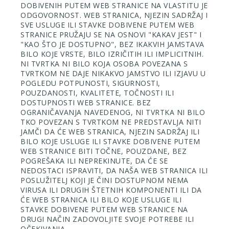
DOBIVENIH PUTEM WEB STRANICE NA VLASTITU JE
ODGOVORNOST. WEB STRANICA, NJEZIN SADRŽAJ I
SVE USLUGE ILI STAVKE DOBIVENE PUTEM WEB
STRANICE PRUŽAJU SE NA OSNOVI "KAKAV JEST" I
"KAO ŠTO JE DOSTUPNO", BEZ IKAKVIH JAMSTAVA
BILO KOJE VRSTE, BILO IZRIČITIH ILI IMPLICITNIH.
NI TVRTKA NI BILO KOJA OSOBA POVEZANA S
TVRTKOM NE DAJE NIKAKVO JAMSTVO ILI IZJAVU U
POGLEDU POTPUNOSTI, SIGURNOSTI,
POUZDANOSTI, KVALITETE, TOČNOSTI ILI
DOSTUPNOSTI WEB STRANICE. BEZ
OGRANIČAVANJA NAVEDENOG, NI TVRTKA NI BILO
TKO POVEZAN S TVRTKOM NE PREDSTAVLJA NITI
JAMČI DA ĆE WEB STRANICA, NJEZIN SADRŽAJ ILI
BILO KOJE USLUGE ILI STAVKE DOBIVENE PUTEM
WEB STRANICE BITI TOČNE, POUZDANE, BEZ
POGREŠAKA ILI NEPREKINUTE, DA ĆE SE
NEDOSTACI ISPRAVITI, DA NAŠA WEB STRANICA ILI
POSLUŽITELJ KOJI JE ČINI DOSTUPNOM NEMA
VIRUSA ILI DRUGIH ŠTETNIH KOMPONENTI ILI DA
ĆE WEB STRANICA ILI BILO KOJE USLUGE ILI
STAVKE DOBIVENE PUTEM WEB STRANICE NA
DRUGI NAČIN ZADOVOLJITE SVOJE POTREBE ILI
OČEKIVANJA.