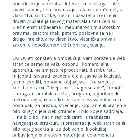
podatke koji su rezultat Interaktivnih usluga, slike,
video i audio, te njihov dizajn, odabir i uređenje), u
vlasništvu su Tvrtke, njezinih davatelja licence ili
drugih pružatelja takvog materijala i zaštićeni su
Sjedinjenim Državama i međunarodnim autorskim
pravima, zaštitni znak, patent, poslovna tajna i
drugo intelektualno vlasništvo, vlasnička prava i
zakoni o nepoštenom tržišnom natjecanju.
Ovi Uvjeti korištenja omogućuju vam korištenje web
stranice samo za vašu osobnu i komercijalnu
upotrebu. Ne smijete reproducirati, distribuirati,
mijenjati, stvarati izvedena djela, javno prikazivati,
javno izvoditi, ponovno objavljivati, Ne smijete
koristiti nikakvu "deep-link", "page-scrape", "robot"
ili drugi automatski uređaj, program, algoritam ili
metodologiju, ili bilo koji sličan ili ekvivalentan ručni
postupak, za pristup, stjecanje, kopiranje ili praćenje
bilo kojeg dijela web stranice ili bilo kojeg sadržaja,
ili na bilo koji način reproducirati ili zaobilaziti
navigacijsku strukturu ili prezentaciju web stranice ili
bilo kojeg sadržaja, za dobivanje ili pokušaj
pribavljanja bilo kakvih materijala, dokumenata ili