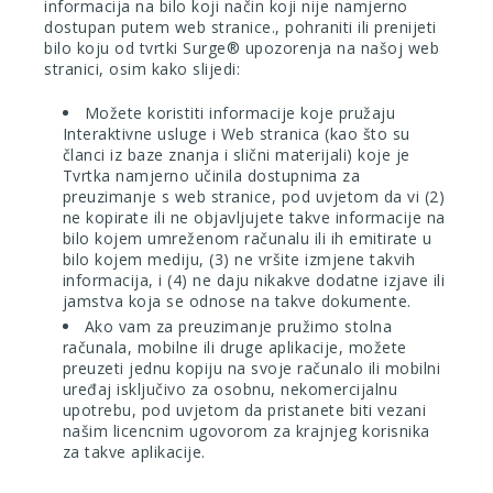
informacija na bilo koji način koji nije namjerno
dostupan putem web stranice., pohraniti ili prenijeti
bilo koju od tvrtki Surge® upozorenja na našoj web
stranici, osim kako slijedi:
Možete koristiti informacije koje pružaju
Interaktivne usluge i Web stranica (kao što su
članci iz baze znanja i slični materijali) koje je
Tvrtka namjerno učinila dostupnima za
preuzimanje s web stranice, pod uvjetom da vi (2)
ne kopirate ili ne objavljujete takve informacije na
bilo kojem umreženom računalu ili ih emitirate u
bilo kojem mediju, (3) ne vršite izmjene takvih
informacija, i (4) ne daju nikakve dodatne izjave ili
jamstva koja se odnose na takve dokumente.
Ako vam za preuzimanje pružimo stolna
računala, mobilne ili druge aplikacije, možete
preuzeti jednu kopiju na svoje računalo ili mobilni
uređaj isključivo za osobnu, nekomercijalnu
upotrebu, pod uvjetom da pristanete biti vezani
našim licencnim ugovorom za krajnjeg korisnika
za takve aplikacije.