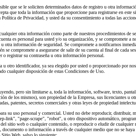
sible que se le soliciten determinados datos de registro u otra informaci
acepta que toda la información que proporcione para registrarse en este s
tra Política de Privacidad, y usted da su consentimiento a todas las ac
 cualquier otra información como parte de nuestros procedimientos de s
uenta es personal para usted y/o su organización, y se compromete a no
a u otra información de seguridad. Se compromete a notificarnos inmed
ién se compromete a asegurarse de salir de su cuenta al final de cada s
o registrar su contraseña u otra información personal.
u otro identificador, ya sea elegido por usted o proporcionado por nos
olado cualquier disposición de estas Condiciones de Uso.
uyendo, pero sin limitarse a, toda la información, software, texto, pantal
ición de los mismos), son propiedad de la Empresa, sus licenciantes u ot
adas, patentes, secretos comerciales y otras leyes de propiedad intelect
ara su uso personal y comercial. Usted no debe reproducir, distribuir, m
eep-link", "page-scrape", "robot", u otro dispositivo automático, progr
e del sitio web o cualquier contenido, o reproducir o eludir de cualquier
l, documento o información a través de cualquier medio que no se haya p
Sitio Web, salvo lo siguiente: