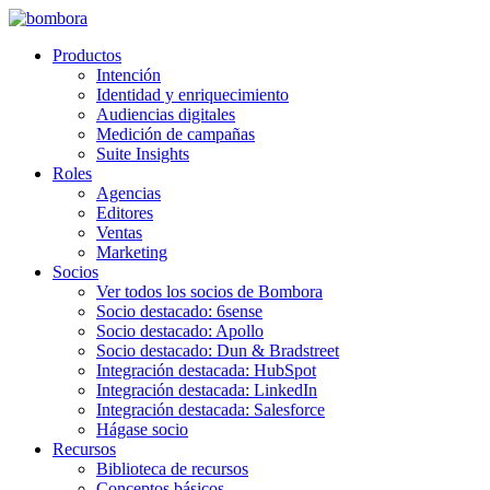
Ir
al
Productos
contenido
Intención
Identidad y enriquecimiento
Audiencias digitales
Medición de campañas
Suite Insights
Roles
Agencias
Editores
Ventas
Marketing
Socios
Ver todos los socios de Bombora
Socio destacado: 6sense
Socio destacado: Apollo
Socio destacado: Dun & Bradstreet
Integración destacada: HubSpot
Integración destacada: LinkedIn
Integración destacada: Salesforce
Hágase socio
Recursos
Biblioteca de recursos
Conceptos básicos