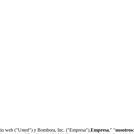
sitio web ("Usted") y Bombora, Inc. ("Empresa").
Empresa
," "
nosotros