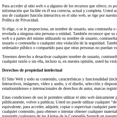
Para acceder al sitio web o a algunos de los recursos que ofrece, es po
información que facilite en él sea correcta, actual y completa. Usted 
uso de cualquier función interactiva en el sitio web, se rige por nues
Política de Privacidad.
Si elige, o se le proporciona, un nombre de usuario, una contraseña o
revelarla a ninguna otra persona o entidad. También reconoce que su c
web o a partes del mismo utilizando su nombre de usuario, contraseñ
usuario o contraseña o cualquier otra violación de la seguridad. Tamb
ordenador público o compartido para que otras personas no puedan ver 
Tenemos derecho a desactivar cualquier nombre de usuario, contraseña 
cualquier razón o sin ella, incluso si, en nuestra opinión, usted ha vi
Derechos de propiedad intelectual
El Sitio Web y todo su contenido, características y funcionalidad (incl
Interactivos, imágenes, vídeo y audio, y el diseño, selección y dispos
estadounidenses e internacionales de derechos de autor, marcas registr
Estas condiciones de uso le permiten utilizar el sitio web únicamente p
públicamente, volver a publicar, Usted no puede utilizar cualquier "d
equivalente, para acceder, adquirir, copiar o supervisar cualquier part
cualquier contenido, para obtener o intentar obtener cualquier materia
transmitir cualquiera de las Alertas de la Compañía Surge® en nuestro 