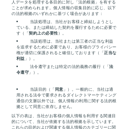
人データを処理する各目的に対し「法的根拠」を有する
ことが求められます。個人情報の収集目的に応じ、以下
の法的根拠のいずれかに基づく場合があります：
当該処理は、当社がお客様と締結しようとし
ている、または締結した契約を履行するために必要で
す（「
契約上の必要性
）。
当該処理は、当社または第三者の正当な利益
を追求するために必要であり、お客様のプライバシー
権が適切に保護されると確信しております（「
正当な
利益
」）。
法令遵守または特定の法的義務の履行（「
法
令遵守
」）。
当該目的（「
同意
」）。一般的に、当社は適
用される法令で要求されるダイレクトマーケティング
通信の文脈以外では、個人情報の利用に関する法的根
拠として同意に依存しません。
以下の表は、当社がお客様の個人情報を利用する関連目
的について、当社が依拠する法的根拠を示しています。
これらの目的および関連する個人情報のカテゴリーに関