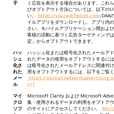
子
く広告を表示する場合があります。これ
びオプトアウト方法については、以下のU
い。
https://youradchoices.com/
DAAの
イルアプリをダウンロードし、アプリ内
さい。モバイルアプリケーション間およ
客様の活動に基づく広告ターゲティング
定」からオプトアウトできます。
ハッ
ハッシュ化または暗号化されたメールア
シュ
れたデータの使用をオプトアウトするに
化さ
は暗号化されたメールアドレスに関連付
れた
用をオプトアウトするには、以下をご覧
メー
https://optout.networkadvertising.
c=1
ル
マイ
Microsoft Clarity および Microsoft Ad
クロ
集・使用されるデータの利用をオプトア
ソフ
のサイトにアクセスしてください。
Mic