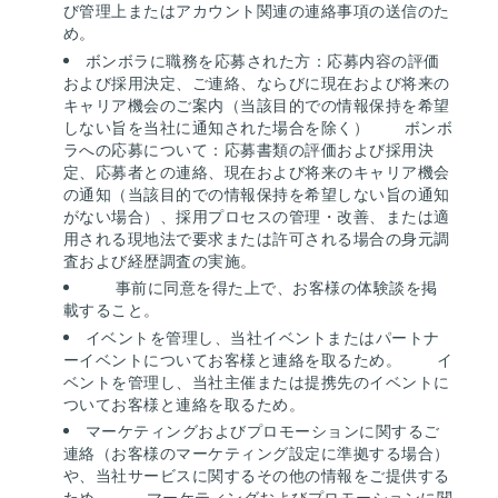
び管理上またはアカウント関連の連絡事項の送信のた
め。
ボンボラに職務を応募された方：応募内容の評価
および採用決定、ご連絡、ならびに現在および将来の
キャリア機会のご案内（当該目的での情報保持を希望
しない旨を当社に通知された場合を除く）
ボンボ
ラへの応募について：応募書類の評価および採用決
定、応募者との連絡、現在および将来のキャリア機会
の通知（当該目的での情報保持を希望しない旨の通知
がない場合）、採用プロセスの管理・改善、または適
用される現地法で要求または許可される場合の身元調
査および経歴調査の実施。
事前に同意を得た上で、お客様の体験談を掲
載すること。
イベントを管理し、当社イベントまたはパートナ
ーイベントについてお客様と連絡を取るため。
イ
ベントを管理し、当社主催または提携先のイベントに
ついてお客様と連絡を取るため。
マーケティングおよびプロモーションに関するご
連絡（お客様のマーケティング設定に準拠する場合）
や、当社サービスに関するその他の情報をご提供する
ため。
マーケティングおよびプロモーションに関