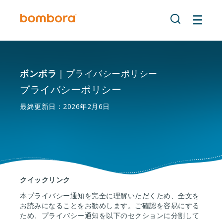
コ
ン
テ
ン
ツ
へ
ボンボラ
｜プライバシーポリシー
移
動
プライバシーポリシー
最終更新日：2026年2月6日
クイックリンク
本プライバシー通知を完全に理解いただくため、全文を
お読みになることをお勧めします。ご確認を容易にする
ため、プライバシー通知を以下のセクションに分割して