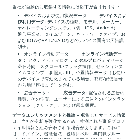
当社が自動的に収集する情報には以下が含まれます：
デバイスおよび使用状況データ
デバイスおよ
び利用データ:
デバイスの種類、モデル、メーカー、
オペレーティングシステム（例：iOS、Android）、
通信事業者、タイムゾーン、ネットワークタイプ、お
よびIDFAやAAID/GAIDなどのデバイス固有の広告識
別子。
オンライン行動データ
オンライン行動デー
タ：
アクティビティログ
デジタルプロパティ
ページ
滞在時間、スクロール/クリック操作、セッションタ
イムスタンプ、参照元URL、位置情報データ（お使い
のデバイスで有効化されている場合、都市/郵便番号
から地理座標まで）を含む。
広告データ：
広告データ:
配信される広告の
種類、その位置、ユーザーによる広告とのインタラク
ション（クリック）、および露出頻度。
データエンリッチメントと推論
– 収集したサービス情報
は、当社の分析を強化するため、推測された事業プロフ
ァイル情報と組み合わされる場合があります。これに
は、ドメイン、機能領域、役職レベル、専門職グルー