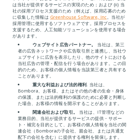
は当社が提供するサービスの実現のため；および (ii) 当
社の採用プロセス支援のため（例えば、採用応募のため
に収集した情報は
Greenhouse Software, Inc
。当社が
採用管理に使用するソフトウェアです。採用プロセスを
支援するため、人工知能ソリューションを使用する場合
があります。
ウェブサイト広告パートナー。
当社は、第三
者の広告ネットワークや広告取引所と連携し、当社ウ
ェブサイトに広告を表示したり、他のサイトにおける
当社広告の管理・配信を行う場合があります。この目
的のため、お客様の個人情報を当該第三者と共有する
ことがあります。
重大な利益および法的権利
. 当社は、
Bombora、お客様、またはその他の者の生命・身体
の保護、または法的権利の保護のために必要と判断し
た場合、お客様の情報を開示することがあります。
関連会社および取引。
当社は、IT管理などの
業務目的、当社が提供するサービスの提供・サポー
ト・補完を目的として、お客様の個人情報を当社の関
連会社（Bomboraの子会社、親会社、または共通支
配下の会社を含む）に提供する権利を留保します。