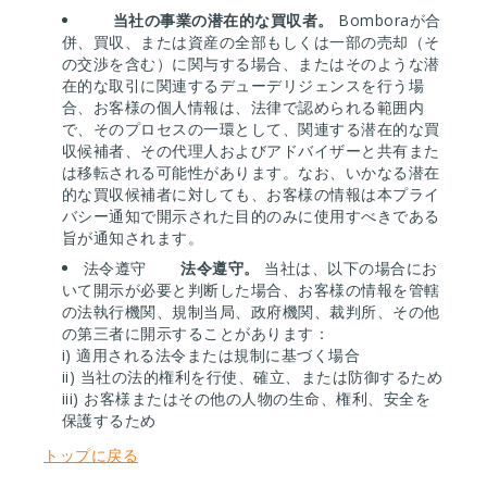
当社の事業の潜在的な買収者。
Bomboraが合
併、買収、または資産の全部もしくは一部の売却（そ
の交渉を含む）に関与する場合、またはそのような潜
在的な取引に関連するデューデリジェンスを行う場
合、お客様の個人情報は、法律で認められる範囲内
で、そのプロセスの一環として、関連する潜在的な買
収候補者、その代理人およびアドバイザーと共有また
は移転される可能性があります。なお、いかなる潜在
的な買収候補者に対しても、お客様の情報は本プライ
バシー通知で開示された目的のみに使用すべきである
旨が通知されます。
法令遵守
法令遵守。
当社は、以下の場合にお
いて開示が必要と判断した場合、お客様の情報を管轄
の法執行機関、規制当局、政府機関、裁判所、その他
の第三者に開示することがあります：
i) 適用される法令または規制に基づく場合
ii) 当社の法的権利を行使、確立、または防御するため
iii) お客様またはその他の人物の生命、権利、安全を
保護するため
トップに戻る