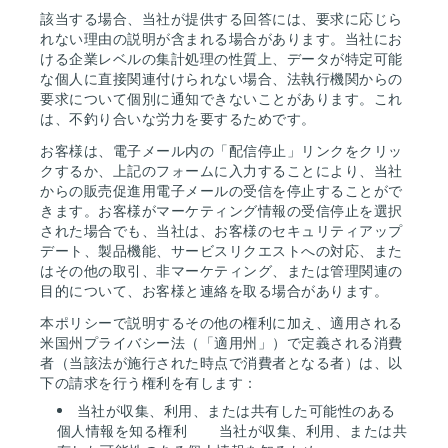
該当する場合、当社が提供する回答には、要求に応じら
れない理由の説明が含まれる場合があります。当社にお
ける企業レベルの集計処理の性質上、データが特定可能
な個人に直接関連付けられない場合、法執行機関からの
要求について個別に通知できないことがあります。これ
は、不釣り合いな労力を要するためです。
お客様は、電子メール内の「配信停止」リンクをクリッ
クするか、上記のフォームに入力することにより、当社
からの販売促進用電子メールの受信を停止することがで
きます。お客様がマーケティング情報の受信停止を選択
された場合でも、当社は、お客様のセキュリティアップ
デート、製品機能、サービスリクエストへの対応、また
はその他の取引、非マーケティング、または管理関連の
目的について、お客様と連絡を取る場合があります。
本ポリシーで説明するその他の権利に加え、適用される
米国州プライバシー法（「適用州」）で定義される消費
者（当該法が施行された時点で消費者となる者）は、以
下の請求を行う権利を有します：
当社が収集、利用、または共有した可能性のある
個人情報を知る権利
当社が収集、利用、または共