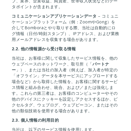
プ、業界、企業収益、純資産、世帯収入状況などのデー
タポイントが含まれます。
コミュニケーションアプリケーションデータ
– コミュニ
ケーションプラットフォーム（例：ZoomやGong）を
介してBomboraとやり取りする際、当社は自動的にロ
グ情報（日付/時刻スタンプ）、IPアドレス、および業務
用メールアドレスを収集する場合があります。
2.2.
他の情報源から受け取る情報
当社は、お客様に関して収集したサービス情報を、他の
ウェブベースのネットワーク、取引所（「
パートナ
ー
」）、または当社の加入者（例えば、加入者が特定の
「オフライン」データを本サービスにアップロードする
場合など）から取得した情報を、お客様に関するサービ
ス情報と組み合わせ、統合、および／または強化しま
す。これらの第三者は、お客様のコンピューターやその
他のデバイスにクッキーを設定しアクセスするほか、ピ
クセルタグ、ウェブログ、ウェブビーコン、またはその
他の類似技術を使用する場合があります。
2.3.
個人情報の利用目的
当社は、以下のサービス情報を使用します。