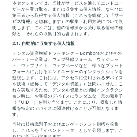
本セクションでは、当社がサービスを通じてエンドユー
ザーから受け取る、または収集する個人情報、ならびに
第三者から取得する個人情報（これらを総称して「
サー
ビス情報
」と総称します）の収集・利用方法について説
明します。これには、他の情報源から受け取る情報の種
類と、それらの収集目的も含まれます。
2.1.
自動的に収集する個人情報
デジタル資産横断トラッキング – Bomboraおよびその
パートナー企業は、ウェブ登録フォーム、ウィジェッ
ト、ウェブサイト、ウェブページなど、様々なプラット
フォームにおけるエンドユーザーのインタラクションを
監視します。これには、アクセスに使用されるデバイス
や技術（総称して「デジタル資産」）は問いません。こ
れを実現するため、デジタル資産との初回インタラクシ
ョン時に、お客様のデバイスにランダムな一意の識別子
（「UID」）を割り当てます。これにより、収集した情
報を特定のデバイスに関連付けることが可能となりま
す。
当社は技術識別子およびエンゲージメント指標を収集
し、これらを「イベントデータ」として分類します。こ
れには以下が含まれます：