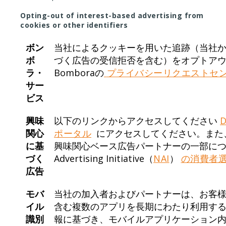
Opting-out of interest-based advertising from
cookies or other identifiers
ボン
当社によるクッキーを用いた追跡（当社
ボ
づく広告の受信拒否を含む）をオプトア
ラ・
Bomboraの
プライバシーリクエストセ
サー
ビス
興味
以下のリンクからアクセスしてください
関心
ポータル
にアクセスしてください。また
に基
興味関心ベース広告パートナーの一部につい
づく
Advertising Initiative（
NAI
）
の消費者
広告
モバ
当社の加入者およびパートナーは、お客
イル
含む複数のアプリを長期にわたり利用す
識別
報に基づき、モバイルアプリケーション