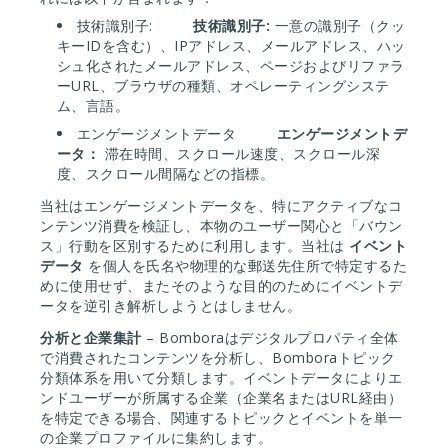
技術識別子:
技術識別子:
一意の識別子（クッ
キーIDを含む）、IPアドレス、メールアドレス、ハッ
シュ化されたメールアドレス、ページおよびリファラ
ーURL、ブラウザの種類、オペレーティングシステ
ム、言語。
エンゲージメントデータ
エンゲージメントデ
ータ：
滞在時間、スクロール速度、スクロール深
度、スクロール間隔などの指標。
当社はエンゲージメントデータを、特にアクティブなコ
ンテンツ消費を検証し、本物のユーザー関心と「バウン
ス」行動を区別するために利用します。当社は
イベント
データ
を個人を氏名や物理的な郵送先住所で特定するた
めに使用せず、またそのような目的のためにイベントデ
ータを逆引き解析しようとはしません。
分析と企業集計
– Bomboraはデジタルプロパティ全体
で消費されたコンテンツを分析し、Bomboraトピック
分類体系を用いて分類します。イベントデータによりエ
ンドユーザーが所属する企業（企業名またはURL経由）
を特定できる場合、関連するトピックとイベントを単一
の企業プロファイルに集約します。