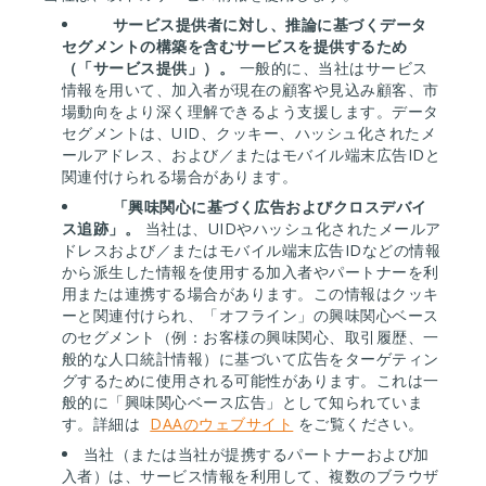
サービス提供者に対し、推論に基づくデータ
セグメントの構築を含むサービスを提供するため
（「サービス提供」）。
一般的に、当社はサービス
情報を用いて、加入者が現在の顧客や見込み顧客、市
場動向をより深く理解できるよう支援します。データ
セグメントは、UID、クッキー、ハッシュ化されたメ
ールアドレス、および／またはモバイル端末広告IDと
関連付けられる場合があります。
「興味関心に基づく広告およびクロスデバイ
ス追跡」。
当社は、UIDやハッシュ化されたメールア
ドレスおよび／またはモバイル端末広告IDなどの情報
から派生した情報を使用する加入者やパートナーを利
用または連携する場合があります。この情報はクッキ
ーと関連付けられ、「オフライン」の興味関心ベース
のセグメント（例：お客様の興味関心、取引履歴、一
般的な人口統計情報）に基づいて広告をターゲティン
グするために使用される可能性があります。これは一
般的に「興味関心ベース広告」として知られていま
す。詳細は
DAAのウェブサイト
をご覧ください。
当社（または当社が提携するパートナーおよび加
入者）は、サービス情報を利用して、複数のブラウザ