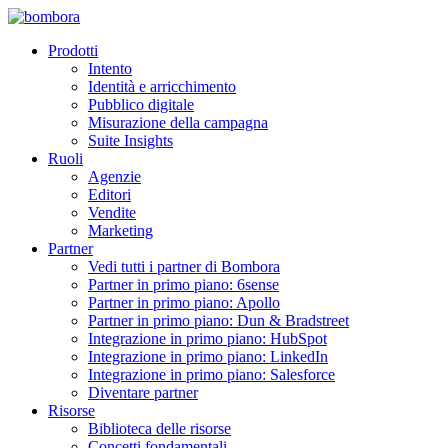
Passa
al
Prodotti
contenuto
Intento
Identità e arricchimento
Pubblico digitale
Misurazione della campagna
Suite Insights
Ruoli
Agenzie
Editori
Vendite
Marketing
Partner
Vedi tutti i partner di Bombora
Partner in primo piano: 6sense
Partner in primo piano: Apollo
Partner in primo piano: Dun & Bradstreet
Integrazione in primo piano: HubSpot
Integrazione in primo piano: LinkedIn
Integrazione in primo piano: Salesforce
Diventare partner
Risorse
Biblioteca delle risorse
Concetti fondamentali