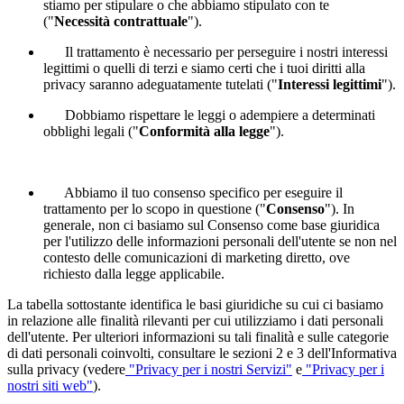
stiamo per stipulare o che abbiamo stipulato con te
("
Necessità contrattuale
").
Il trattamento è necessario per perseguire i nostri interessi
legittimi o quelli di terzi e siamo certi che i tuoi diritti alla
privacy saranno adeguatamente tutelati ("
Interessi legittimi
").
Dobbiamo rispettare le leggi o adempiere a determinati
obblighi legali ("
Conformità alla legge
").
Abbiamo il tuo consenso specifico per eseguire il
trattamento per lo scopo in questione ("
Consenso
"). In
generale, non ci basiamo sul Consenso come base giuridica
per l'utilizzo delle informazioni personali dell'utente se non nel
contesto delle comunicazioni di marketing diretto, ove
richiesto dalla legge applicabile.
La tabella sottostante identifica le basi giuridiche su cui ci basiamo
in relazione alle finalità rilevanti per cui utilizziamo i dati personali
dell'utente. Per ulteriori informazioni su tali finalità e sulle categorie
di dati personali coinvolti, consultare le sezioni 2 e 3 dell'Informativa
sulla privacy (vedere
"Privacy per i nostri Servizi"
e
"Privacy per i
nostri siti web"
).