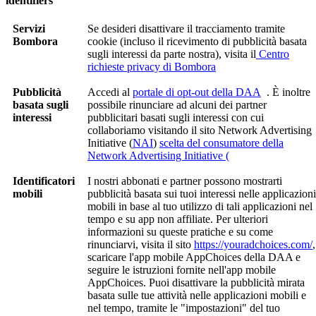
identifiers
Servizi
Se desideri disattivare il tracciamento tramite
Bombora
cookie (incluso il ricevimento di pubblicità basata
sugli interessi da parte nostra), visita il
Centro
richieste privacy di Bombora
Pubblicità
Accedi al
portale di opt-out della DAA
. È inoltre
basata sugli
possibile rinunciare ad alcuni dei partner
interessi
pubblicitari basati sugli interessi con cui
collaboriamo visitando il sito Network Advertising
Initiative (
NAI
)
scelta del consumatore della
Network Advertising Initiative (
Identificatori
I nostri abbonati e partner possono mostrarti
mobili
pubblicità basata sui tuoi interessi nelle applicazioni
mobili in base al tuo utilizzo di tali applicazioni nel
tempo e su app non affiliate. Per ulteriori
informazioni su queste pratiche e su come
rinunciarvi, visita il sito
https://youradchoices.com/
,
scaricare l'app mobile AppChoices della DAA e
seguire le istruzioni fornite nell'app mobile
AppChoices. Puoi disattivare la pubblicità mirata
basata sulle tue attività nelle applicazioni mobili e
nel tempo, tramite le "impostazioni" del tuo