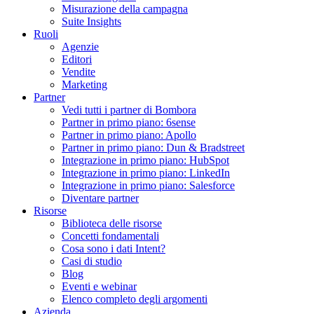
Misurazione della campagna
Suite Insights
Ruoli
Agenzie
Editori
Vendite
Marketing
Partner
Vedi tutti i partner di Bombora
Partner in primo piano: 6sense
Partner in primo piano: Apollo
Partner in primo piano: Dun & Bradstreet
Integrazione in primo piano: HubSpot
Integrazione in primo piano: LinkedIn
Integrazione in primo piano: Salesforce
Diventare partner
Risorse
Biblioteca delle risorse
Concetti fondamentali
Cosa sono i dati Intent?
Casi di studio
Blog
Eventi e webinar
Elenco completo degli argomenti
Azienda