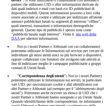
device".
A volte utilizziamo o collaboriamo con abbonati e
partner che utilizzano UID o altre informazioni derivate da
dati quali indirizzi e-mail con hash e/o ID pubblicitari di
dispositivi mobili. Queste informazioni possono a loro volta
essere associate ai cookie e utilizzate per indirizzare all'utente
annunci pubblicitari basati su segmenti di interesse "offline",
quali interessi, transazioni o informazioni demografiche
generali. Questo tipo di pubblicità è spesso nota come
"pubblicità basata sugli interessi". Visita il
sito web della
DAA
per ulteriori informazioni.
Noi (o i nostri Partner e Abbonati con cui collaboriamo)
potremmo utilizzare le Informazioni sul servizio per cercare di
individuare gli stessi utenti unici su più browser o dispositivi,
oppure collaborare con fornitori che svolgono tale attività al
fine di indirizzare meglio le campagne pubblicitarie a gruppi
comuni di Utenti finali.
"Corrispondenza degli utenti":
Noi (o i nostri Partner)
potremmo utilizzare le Informazioni sui servizi, in particolare
vari UID, per sincronizzare cookie e altri identificatori con
altri Partner e Abbonati (ad esempio per il "
abbinamento degli
utenti
"). Potremmo anche ricevere un elenco di UID che i
nostri Partner o Abbonati hanno assegnato a un Utente finale.
Quando identifichiamo delle corrispondenze, ne informiamo i
nostri Abbonati e Partner per aiutarli a svolgere una delle