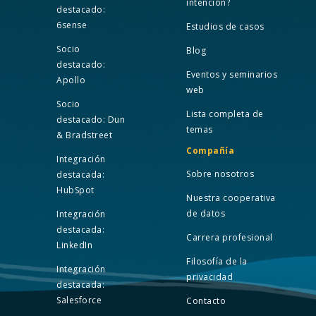
intención?
destacado:
6sense
Estudios de casos
Socio
Blog
destacado:
Eventos y seminarios
Apollo
web
Socio
Lista completa de
destacado: Dun
temas
& Bradstreet
Compañía
Integración
Sobre nosotros
destacada:
HubSpot
Nuestra cooperativa
de datos
Integración
destacada:
Carrera profesional
LinkedIn
Filosofía de la
Integración
privacidad
destacada:
Salesforce
Contacto