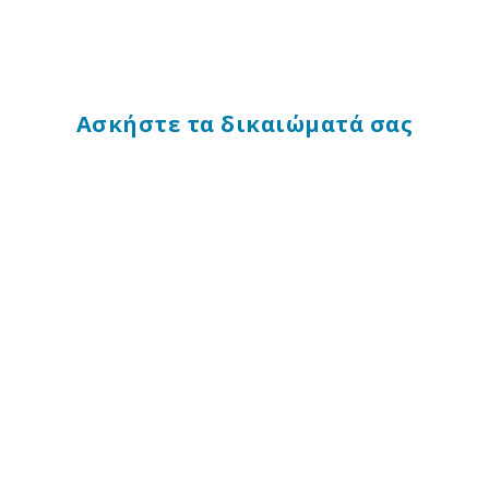
Ασκήστε τα δικαιώματά σας
Αίτημα προστασίας προσωπικών
δεδομένων υποκειμένου των
δεδομένων
Υποβολή αιτήματος
Εξαίρεση
Υποβολή αιτήματος