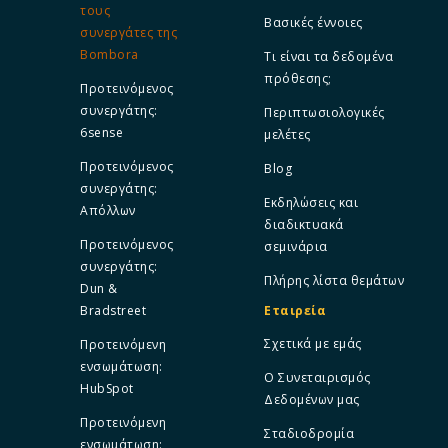
τους
Βασικές έννοιες
συνεργάτες της
Bombora
Τι είναι τα δεδομένα
πρόθεσης;
Προτεινόμενος
συνεργάτης:
Περιπτωσιολογικές
6sense
μελέτες
Προτεινόμενος
Blog
συνεργάτης:
Εκδηλώσεις και
Απόλλων
διαδικτυακά
Προτεινόμενος
σεμινάρια
συνεργάτης:
Πλήρης λίστα θεμάτων
Dun &
Bradstreet
Εταιρεία
Σχετικά με εμάς
Προτεινόμενη
ενσωμάτωση:
Ο Συνεταιρισμός
HubSpot
Δεδομένων μας
Προτεινόμενη
Σταδιοδρομία
ενσωμάτωση: