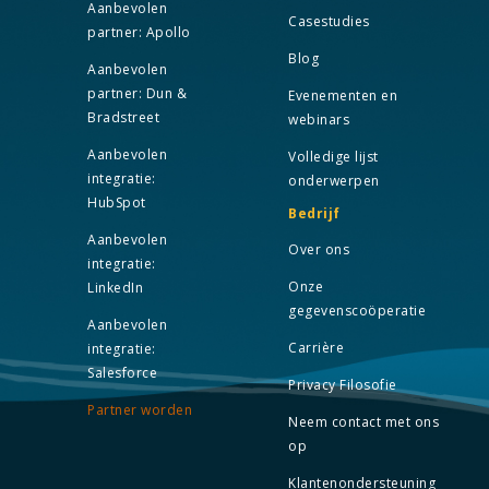
Aanbevolen
Casestudies
partner: Apollo
Blog
Aanbevolen
partner: Dun &
Evenementen en
Bradstreet
webinars
Aanbevolen
Volledige lijst
integratie:
onderwerpen
HubSpot
Bedrijf
Aanbevolen
Over ons
integratie:
Onze
LinkedIn
gegevenscoöperatie
Aanbevolen
Carrière
integratie:
Salesforce
Privacy Filosofie
Partner worden
Neem contact met ons
op
Klantenondersteuning