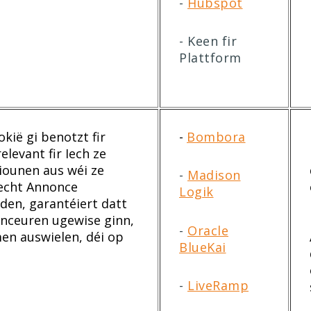
-
Hubspot
- Keen fir
Plattform
kië gi benotzt fir
-
Bombora
evant fir Iech ze
iounen aus wéi ze
-
Madison
echt Annonce
Logik
eden, garantéiert datt
onceuren ugewise ginn,
-
Oracle
en auswielen, déi op
BlueKai
n
-
LiveRamp