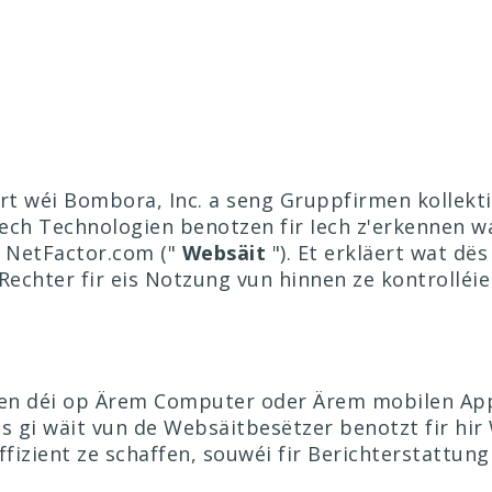
rt wéi Bombora, Inc. a seng Gruppfirmen kollekti
lech Technologien benotzen fir Iech z'erkennen w
 NetFactor.com ("
Websäit
"). Et erkläert wat dë
Rechter fir eis Notzung vun hinnen ze kontrolléie
ien déi op Ärem Computer oder Ärem mobilen App
s gi wäit vun de Websäitbesëtzer benotzt fir hi
fizient ze schaffen, souwéi fir Berichterstattung