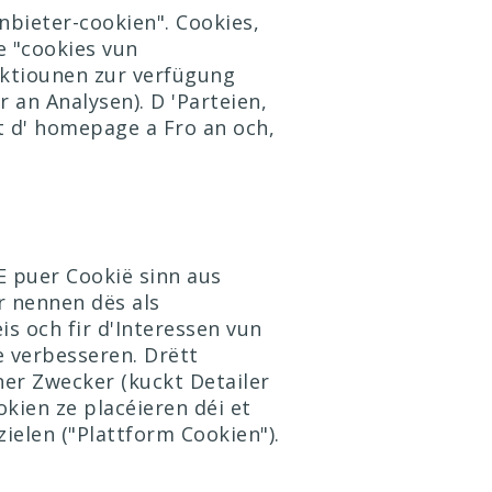
nbieter-cookien". Cookies,
e "cookies vun
nktiounen zur verfügung
r an Analysen). D 'Parteien,
t d' homepage a Fro an och,
E puer Cookië sinn aus
r nennen dës als
s och fir d'Interessen vun
e verbesseren. Drëtt
ner Zwecker
(kuckt Detailer
kien ze placéieren déi et
ielen ("Plattform Cookien").