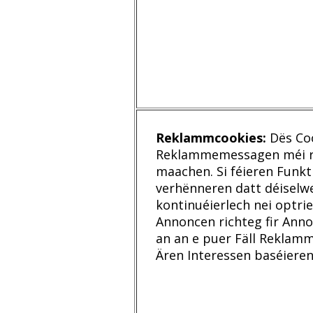
Reklammcookies:
Dës Coo
Reklammemessagen méi rel
maachen. Si féieren Funkt
verhënneren datt déiselw
kontinuéierlech nei optri
Annoncen richteg fir Ann
an an e puer Fäll Reklamm
Ären Interessen baséiere