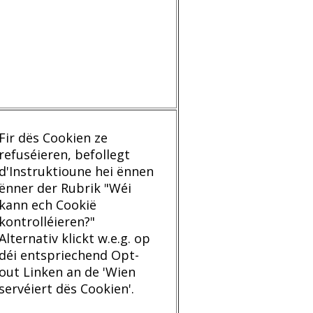
Fir dës Cookien ze
refuséieren, befollegt
d'Instruktioune hei ënnen
ënner der Rubrik "Wéi
kann ech Cookië
kontrolléieren?"
Alternativ klickt w.e.g. op
déi entspriechend Opt-
out Linken an de 'Wien
servéiert dës Cookien'.