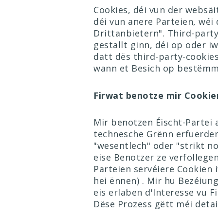
Cookies, déi vun der websäi
déi vun anere Parteien, wéi
Drittanbietern". Third-part
gestallt ginn, déi op oder iw
datt dës third-party-cooki
wann et Besich op bestëmm
Firwat benotze mir Cookie
Mir benotzen Éischt-Partei 
technesche Grënn erfuerderl
"wesentlech" oder "strikt n
eise Benotzer ze verfollegen
Parteien servéiere Cookien
hei ënnen)
. Mir hu Bezéiun
eis erlaben d'Interesse vu 
Dëse Prozess gëtt méi detai