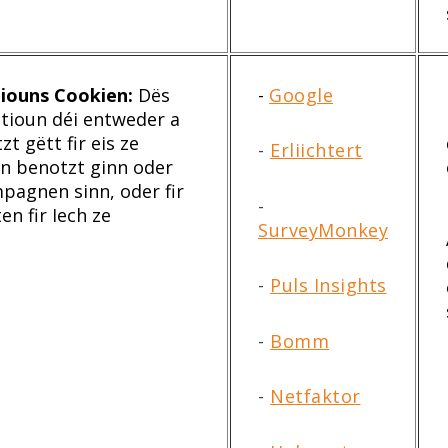
tiouns Cookien:
Dës
-
Google
tioun déi entweder a
t gëtt fir eis ze
-
Erliichtert
en benotzt ginn oder
pagnen sinn, oder fir
-
en fir Iech ze
SurveyMonkey
-
Puls Insights
-
Bomm
-
Netfaktor