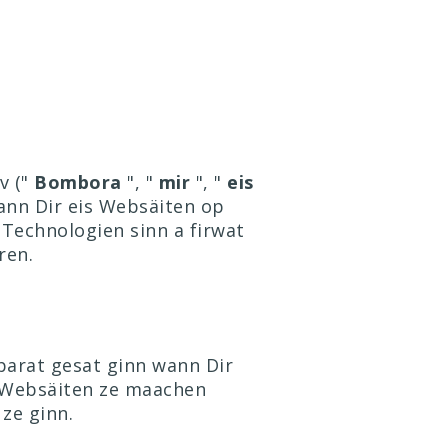
v ("
Bombora
", "
mir
", "
eis
ann Dir eis Websäiten op
s Technologien sinn a firwat
ren.
arat gesat ginn wann Dir
r Websäiten ze maachen
 ze ginn.