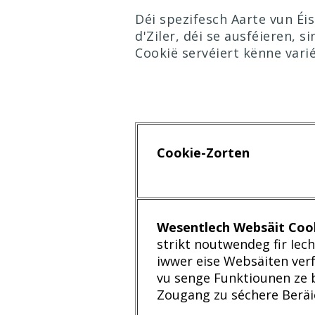
Déi spezifesch Aarte vun Éi
d'Ziler, déi se ausféieren, 
Cookië servéiert kënne vari
Cookie-Zorten
Wesentlech Websäit Coo
strikt noutwendeg fir Iech
iwwer eise Websäiten ver
vu senge Funktiounen ze 
Zougang zu séchere Beräi