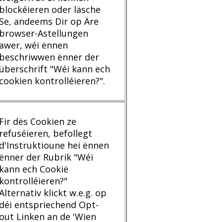
blockéieren oder läsche
Se, andeems Dir op Äre
browser-Astellungen
awer, wéi ënnen
beschriwwen ënner der
überschrift "Wéi kann ech
cookien kontrolléieren?".
Fir dës Cookien ze
refuséieren, befollegt
d'Instruktioune hei ënnen
ënner der Rubrik "Wéi
kann ech Cookië
kontrolléieren?"
Alternativ klickt w.e.g. op
déi entspriechend Opt-
out Linken an de 'Wien