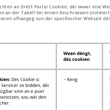
schten an Drëtt-Partei Cookien, déi iwwer eise We
sinn an der Tabell hei ënnen beschriwwen (notéiert
éieren ofhängeg vun der spezifescher Websäit déi 
Ween déngt,
dës cookien
kien:
Dës Cookië si
– Keng
 Servicer ze bidden, déi
fügbar sinn an e puer
benotzen, sou wéi den
cher.