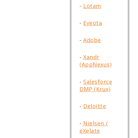
-
Lotam
-
Eyeota
-
Adobe
-
Xandr
(AppNexus)
-
Salesforce
DMP (Krux)
-
Deloitte
-
Nielsen /
eXelate