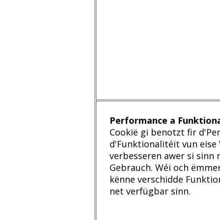
Performance a Funktiona
Cookië gi benotzt fir d'P
d'Funktionalitéit vun eis
verbesseren awer si sinn n
Gebrauch. Wéi och ëmmer,
kënne verschidde Funktion
net verfügbar sinn.