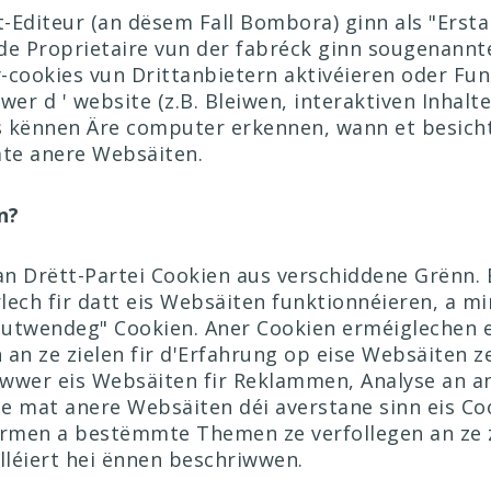
t-Editeur (an dësem Fall Bombora) ginn als "Ersta
 de Proprietaire vun der fabréck ginn sougenannt
y-cookies vun Drittanbietern aktivéieren oder Fu
wer d ' website (z.B. Bleiwen, interaktiven Inhalte
es kënnen Äre computer erkennen, wann et besich
te anere Websäiten.
n?
an Drëtt-Partei Cookien aus verschiddene Grënn. 
ech fir datt eis Websäiten funktionnéieren, a mi
outwendeg" Cookien. Aner Cookien erméiglechen ei
 an ze zielen fir d'Erfahrung op eise Websäiten z
 iwwer eis Websäiten fir Reklammen, Analyse an a
ge mat anere Websäiten déi averstane sinn eis Coo
Firmen a bestëmmte Themen ze verfollegen an ze z
lléiert hei ënnen beschriwwen.