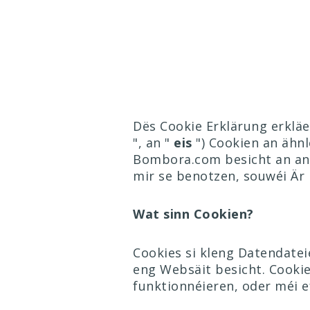
Dës Cookie Erklärung erkläe
", an "
eis
") Cookien an ähn
Bombora.com besicht an an
mir se benotzen, souwéi Är 
Wat sinn Cookien?
Cookies si kleng Datendate
eng Websäit besicht. Cookie
funktionnéieren, oder méi ef