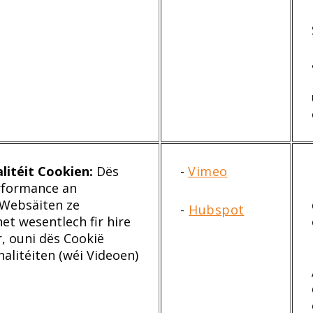
litéit Cookien:
Dës
-
Vimeo
erformance an
e Websäiten ze
-
Hubspot
et wesentlech fir hire
 ouni dës Cookië
alitéiten (wéi Videoen)