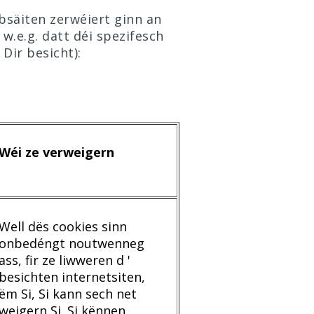
bsäiten zerwéiert ginn an
 w.e.g. datt déi spezifesch
Dir besicht):
Wéi ze verweigern
Well dës cookies sinn
onbedéngt noutwenneg
ass, fir ze liwweren d '
besichten internetsiten,
ëm Si, Si kann sech net
weigern Si. Si kënnen