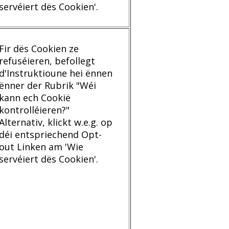
servéiert dës Cookien'.
Fir dës Cookien ze
refuséieren, befollegt
d'Instruktioune hei ënnen
ënner der Rubrik "Wéi
kann ech Cookië
kontrolléieren?"
Alternativ, klickt w.e.g. op
déi entspriechend Opt-
out Linken am 'Wie
servéiert dës Cookien'.