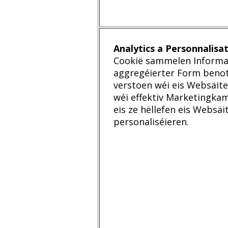
Analytics a Personnalisa
Cookië sammelen Informa
aggregéierter Form benotz
verstoen wéi eis Websäit
wéi effektiv Marketingkam
eis ze hëllefen eis Websäit
personaliséieren.