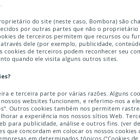
.
roprietário do site (neste caso, Bombora) são ch
lecidos por outras partes que não o proprietário
cookies de terceiros permitem que recursos ou fun
através dele (por exemplo, publicidade, conteúdo 
s cookies de terceiros podem reconhecer seu co
nto quando ele visita alguns outros sites.
ies?
ira e terceira parte por várias razões. Alguns co
 nossos websites funcionem, e referimo-nos a ele
os". Outros cookies também nos permitem rastrear
lhorar a experiência nos nossos sítios Web. Terc
eb para publicidade, análise e outros fins.
(ver d
es que concordam em colocar os nossos cookies 
 empresas em determinados tópicos ("Cookies de 