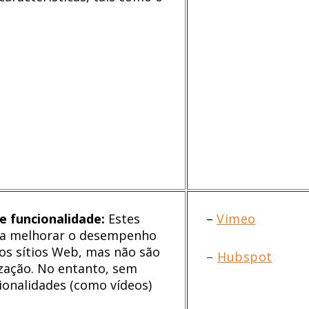
 funcionalidade:
Estes
–
Vimeo
ara melhorar o desempenho
os sítios Web, mas não são
–
Hubspot
ização. No entanto, sem
cionalidades (como vídeos)
.