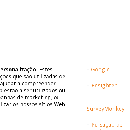
personalização:
Estes
–
Google
ões que são utilizadas de
 ajudar a compreender
–
Ensighten
 estão a ser utilizados ou
panhas de marketing, ou
–
lizar os nossos sítios Web
SurveyMonkey
–
Pulsação de