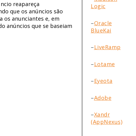
ncio reapareça
Logic
ndo que os anúncios são
a os anunciantes e, em
–
Oracle
ndo anúncios que se baseiam
BlueKai
–
LiveRamp
–
Lotame
–
Eyeota
–
Adobe
–
Xandr
(AppNexus)