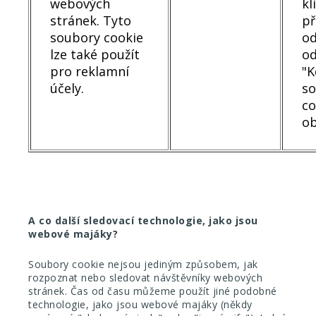
webových
kl
stránek. Tyto
př
soubory cookie
od
lze také použít
od
pro reklamní
"K
účely.
s
co
ob
A co další sledovací technologie, jako jsou
webové majáky?
Soubory cookie nejsou jediným způsobem, jak
rozpoznat nebo sledovat návštěvníky webových
stránek. Čas od času můžeme použít jiné podobné
technologie, jako jsou webové majáky (někdy