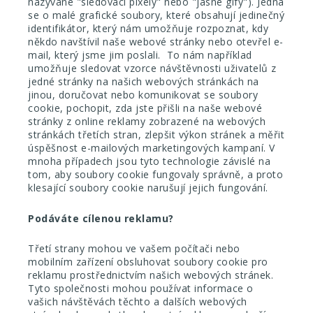
nazývané "sledovací pixely" nebo "jasné gify"). Jedná
se o malé grafické soubory, které obsahují jedinečný
identifikátor, který nám umožňuje rozpoznat, kdy
někdo navštívil naše webové stránky nebo otevřel e-
mail, který jsme jim poslali. To nám například
umožňuje sledovat vzorce návštěvnosti uživatelů z
jedné stránky na našich webových stránkách na
jinou, doručovat nebo komunikovat se soubory
cookie, pochopit, zda jste přišli na naše webové
stránky z online reklamy zobrazené na webových
stránkách třetích stran, zlepšit výkon stránek a měřit
úspěšnost e-mailových marketingových kampaní. V
mnoha případech jsou tyto technologie závislé na
tom, aby soubory cookie fungovaly správně, a proto
klesající soubory cookie narušují jejich fungování.
Podáváte cílenou reklamu?
Třetí strany mohou ve vašem počítači nebo
mobilním zařízení obsluhovat soubory cookie pro
reklamu prostřednictvím našich webových stránek.
Tyto společnosti mohou používat informace o
vašich návštěvách těchto a dalších webových