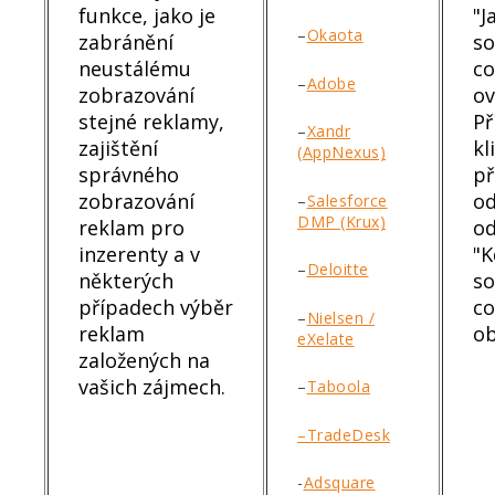
funkce, jako je
"J
–
Okaota
zabránění
s
neustálému
co
–
Adobe
zobrazování
ov
stejné reklamy,
Př
–
Xandr
zajištění
kl
(AppNexus)
správného
př
zobrazování
od
–
Salesforce
DMP (Krux)
reklam pro
od
inzerenty a v
"K
–
Deloitte
některých
s
případech výběr
co
–
Nielsen /
reklam
ob
eXelate
založených na
vašich zájmech.
–
Taboola
–TradeDesk
-
Adsquare