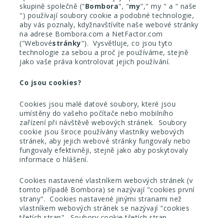
skupině společně ("
Bombora
", "
my
",
" my " a " naše
") používají soubory cookie a podobné technologie,
aby vás poznaly, když
navštívíte naše webové stránky
na adrese Bombora.com a NetFactor.com
("
Webové
stránky
"). Vysvětluje, co jsou tyto
technologie za sebou a proč je používáme, stejně
jako vaše práva kontrolovat jejich používání.
Co jsou cookies?
Cookies jsou malé datové soubory, které jsou
umístěny do vašeho počítače nebo mobilního
zařízení při návštěvě webových stránek. Soubory
cookie jsou široce používány vlastníky webových
stránek, aby jejich webové stránky fungovaly nebo
fungovaly efektivněji, stejně jako aby poskytovaly
informace o hlášení.
Cookies nastavené vlastníkem webových stránek (v
tomto případě Bombora) se nazývají "cookies první
strany". Cookies nastavené jinými stranami než
vlastníkem webových stránek se nazývají "cookies
třetích stran". Soubory cookie třetích stran