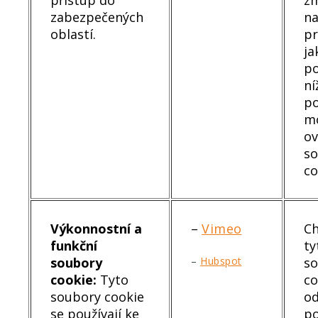
zabezpečených
na
oblastí.
pr
ja
p
ní
po
m
ov
s
co
Výkonnostní a
–
Vimeo
Ch
funkční
ty
soubory
s
–
Hubspot
cookie:
Tyto
co
soubory cookie
od
se používají ke
po