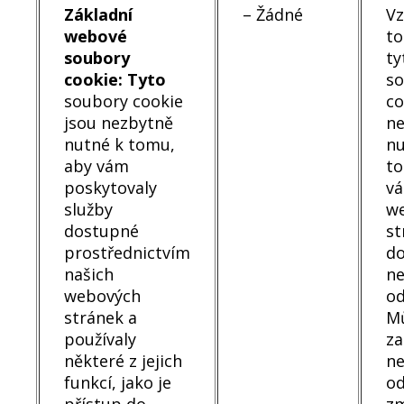
Základní
– Žádné
Vz
webové
to
soubory
ty
cookie: Tyto
s
soubory cookie
co
jsou nezbytně
ne
nutné k tomu,
nu
aby vám
to
poskytovaly
vá
služby
w
dostupné
st
prostřednictvím
do
našich
ne
webových
od
stránek a
Mů
používaly
za
některé z jejich
n
funkcí, jako je
od
přístup do
z