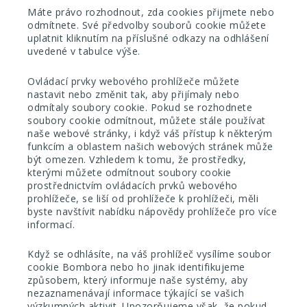
Máte právo rozhodnout, zda cookies přijmete nebo
odmítnete. Své předvolby souborů cookie můžete
uplatnit kliknutím na příslušné odkazy na odhlášení
uvedené v tabulce výše.
Ovládací prvky webového prohlížeče můžete
nastavit nebo změnit tak, aby přijímaly nebo
odmítaly soubory cookie. Pokud se rozhodnete
soubory cookie odmítnout, můžete stále používat
naše webové stránky, i když váš přístup k některým
funkcím a oblastem našich webových stránek může
být omezen. Vzhledem k tomu, že prostředky,
kterými můžete odmítnout soubory cookie
prostřednictvím ovládacích prvků webového
prohlížeče, se liší od prohlížeče k prohlížeči, měli
byste navštívit nabídku nápovědy prohlížeče pro více
informací.
Když se odhlásíte, na váš prohlížeč vysílíme soubor
cookie Bombora nebo ho jinak identifikujeme
způsobem, který informuje naše systémy, aby
nezaznamenávají informace týkající se vašich
výzkumných aktivit. Upozorňujeme však, že pokud