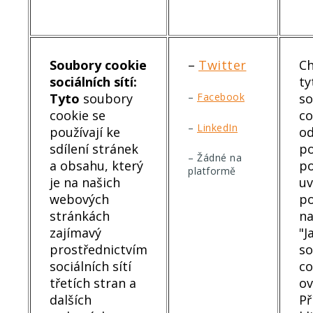
Soubory cookie
–
Twitter
Ch
sociálních sítí:
ty
Tyto
soubory
s
–
Facebook
cookie se
co
–
LinkedIn
používají ke
od
sdílení stránek
po
– Žádné na
a obsahu, který
po
platformě
je na našich
u
webových
p
stránkách
n
zajímavý
"J
prostřednictvím
s
sociálních sítí
co
třetích stran a
ov
dalších
Př