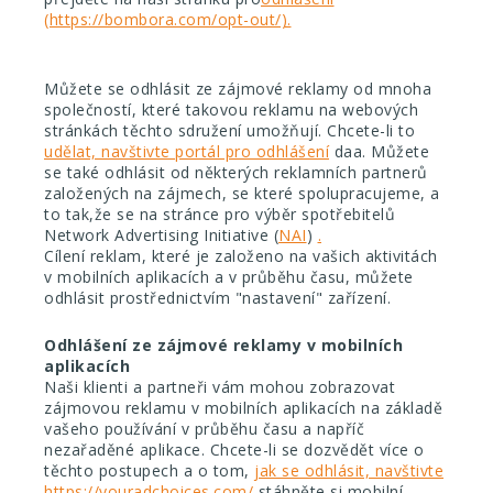
(https://bombora.com/opt-out/).
Můžete se odhlásit ze zájmové reklamy od mnoha
společností, které takovou reklamu na webových
stránkách těchto sdružení umožňují. Chcete-li to
udělat, navštivte portál pro odhlášení
daa. Můžete
se také odhlásit od některých reklamních partnerů
založených na zájmech, se které spolupracujeme, a
to tak,
že se na stránce pro výběr spotřebitelů
Network Advertising Initiative (
NAI
)
.
Cílení reklam, které je založeno na vašich aktivitách
v mobilních aplikacích a v průběhu času, můžete
odhlásit prostřednictvím "nastavení" zařízení.
Odhlášení ze zájmové reklamy v mobilních
aplikacích
Naši klienti a partneři vám mohou zobrazovat
zájmovou reklamu v mobilních aplikacích na základě
vašeho
používání v průběhu času a napříč
nezařaděné aplikace. Chcete-li se dozvědět více o
těchto postupech
a o tom,
jak se odhlásit, navštivte
https://youradchoices.com/
,
stáhněte si mobilní