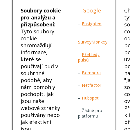
Soubory cookie
–
Google
Ch
pro analýzu a
ty
přizpůsobení:
s
–
Ensighten
Tyto soubory
co
–
cookie
od
SurveyMonkey
shromažďují
po
informace,
po
–
Přehledy
které se
u
pulsů
používají buď v
p
souhrnné
n
–
Bombora
podobě, aby
"J
–
Netfactor
nám pomohly
s
pochopit, jak
co
–
Hubspot
jsou naše
ov
webové stránky
Př
– Žádné pro
používány nebo
kl
platformu
jak efektivní
př
jsou
od