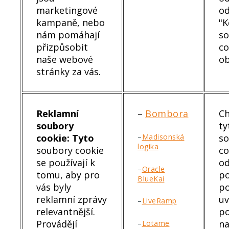
marketingové
od
kampaně, nebo
"K
nám
pomáhají
s
přizpůsobit
co
naše webové
ob
stránky za vás.
Reklamní
–
Bombora
Ch
soubory
ty
cookie: Tyto
s
–
Madisonská
logika
soubory cookie
co
se používají k
od
–
Oracle
tomu, aby pro
po
BlueKai
vás byly
po
reklamní zprávy
u
–
LiveRamp
relevantnější.
p
Provádějí
n
–
Lotame