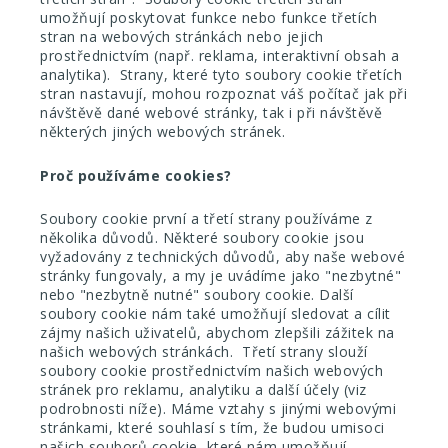
umožňují poskytovat funkce nebo funkce třetích
stran na webových stránkách nebo jejich
prostřednictvím (např. reklama, interaktivní obsah a
analytika). Strany, které tyto soubory cookie třetích
stran nastavují, mohou rozpoznat váš počítač jak při
návštěvě dané webové stránky, tak i při návštěvě
některých jiných webových stránek.
Proč používáme cookies?
Soubory cookie první a třetí strany používáme z
několika důvodů. Některé soubory cookie jsou
vyžadovány z technických důvodů, aby naše webové
stránky fungovaly, a my je uvádíme jako "nezbytné"
nebo "nezbytně nutné" soubory cookie. Další
soubory cookie nám také umožňují sledovat a cílit
zájmy našich uživatelů, abychom zlepšili zážitek na
našich webových stránkách. Třetí strany slouží
soubory cookie prostřednictvím našich webových
stránek pro reklamu, analytiku a další účely
(viz
podrobnosti níže).
Máme vztahy s jinými webovými
stránkami, které souhlasí s tím, že budou umisoci
našich souborů cookie, které nám umožňují