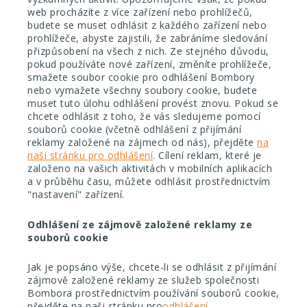
web procházíte z více zařízení nebo prohlížečů,
budete se muset odhlásit z každého zařízení nebo
prohlížeče, abyste zajistili, že zabráníme sledování
přizpůsobení na všech z nich. Ze stejného důvodu,
pokud používáte nové zařízení, změníte prohlížeče,
smažete soubor cookie pro odhlášení Bombory
nebo vymažete všechny soubory cookie, budete
muset tuto úlohu odhlášení provést znovu
.
Pokud se
chcete odhlásit z toho, že vás sledujeme pomocí
souborů cookie (včetně odhlášení
z přijímání
reklamy založené na zájmech od nás), přejděte
na
naši stránku pro odhlášení
.
Cílení reklam, které je
založeno na vašich aktivitách
v mobilních aplikacích
a v průběhu času, můžete odhlásit prostřednictvím
"nastavení" zařízení.
Odhlášení ze zájmově založené reklamy ze
souborů cookie
Jak je popsáno výše, chcete-li
se odhlásit z přijímání
zájmově založené reklamy ze služeb společnosti
Bombora prostřednictvím používání souborů cookie,
přejděte na naši stránku pro
odhlášení