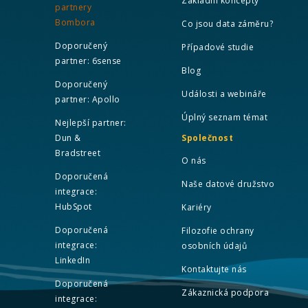
Základní koncepty
partnery
Bombora
Co jsou data záměru?
Doporučený
Případové studie
partner: 6sense
Blog
Doporučený
Události a webináře
partner: Apollo
Úplný seznam témat
Nejlepší partner:
Dun &
Společnost
Bradstreet
O nás
Doporučená
Naše datové družstvo
integrace:
HubSpot
Kariéry
Doporučená
Filozofie ochrany
integrace:
osobních údajů
LinkedIn
Kontaktujte nás
Doporučená
Zákaznická podpora
integrace: