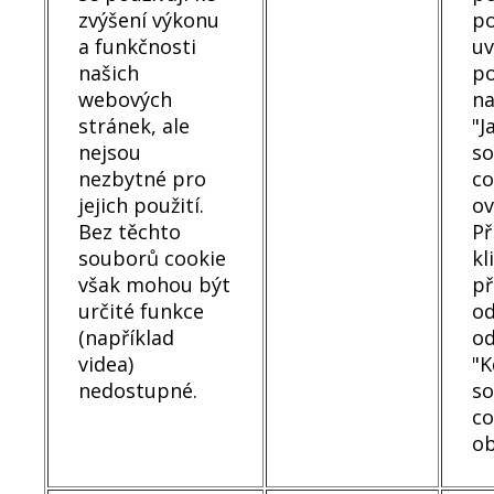
zvýšení výkonu
po
a funkčnosti
u
našich
p
webových
n
stránek, ale
"J
nejsou
s
nezbytné pro
co
jejich použití.
ov
Bez těchto
Př
souborů cookie
kl
však mohou být
př
určité funkce
od
(například
od
videa)
"K
nedostupné.
s
co
ob